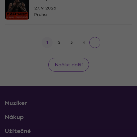
27. 9. 2026
Praha
1
2
3
4
Načíst další
Muziker
Nákup
Užitečné