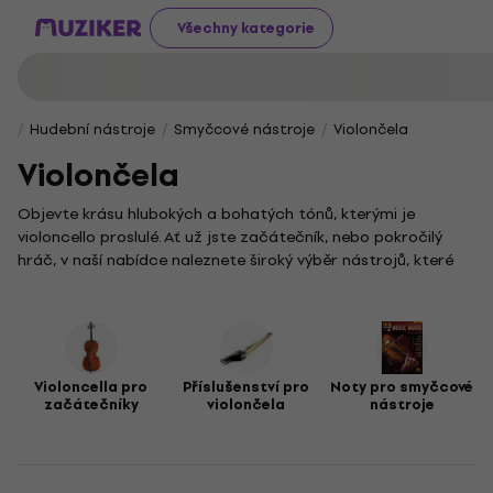
Všechny kategorie
Hudební nástroje
Smyčcové nástroje
Violončela
Violončela
Objevte krásu hlubokých a bohatých tónů, kterými je
violoncello proslulé. Ať už jste začátečník, nebo pokročilý
hráč, v naší nabídce naleznete široký výběr nástrojů, které
podpoří váš hudební talent a vášeň.
S jeho nezaměnitelným zvukem a dlouhou historií se
violoncello uplatňuje jak v klasické hudbě, tak v moderních
žánrech. Pro první krůčky ve hře je ideální volbou cello z naší
kategorie
Violončelá pre začiatočníkov SR
. Aby váš nástroj
Violoncella pro
Příslušenství pro
Noty pro smyčcové
začátečníky
violončela
nástroje
zůstal v perfektním stavu a zážitek z hraní byl co nejlepší,
prozkoumejte také
Violončelové príslušenstvo z Music
Orchester Violončelá
.
Ke hře neodmyslitelně patří i kvalitní notový materiál.