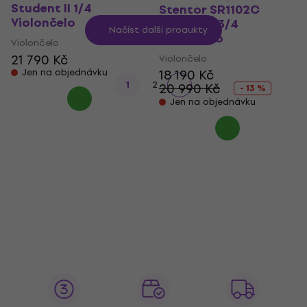
Student II 1/4
Stentor SR1102C
Violončelo
Student I 3/4
Načíst další produkty
Violončelo
Violončelo
21 790 Kč
Violončelo
Jen na objednávku
18 190 Kč
1
2
20 990 Kč
- 13 %
Jen na objednávku