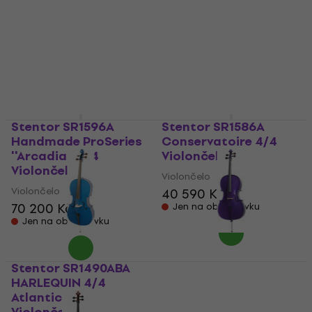
Natural Violončelo
Violončelo
Violončelo
Violončelo
5
/5
5
/5
8 129 Kč
35 790 Kč
Na cestě
Skladem u dodavatele
Stentor SR1596A
Stentor SR1586A
Handmade ProSeries
Conservatoire 4/4
''Arcadia'' 4/4
Violončelo
Violončelo
Violončelo
Violončelo
40 590 Kč
70 200 Kč
Jen na objednávku
Jen na objednávku
Stentor SR1490ABA
Stentor SR1490DPA
HARLEQUIN 4/4
HARLEQUIN 4/4 Deep
Atlantic Blue
Purple Violončelo