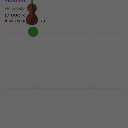
Violončelo
Violončelo
Violončelo
17 990 Kč
17 990 Kč
Jen na objednávku
Jen na objednávku
Yamaha VC 7 SG 4/4
Stentor SR1102F2
Violončelo
Student I 1/4
Violončelo
Violončelo
56 800 Kč
Violončelo
57 400 Kč
5
/5
Skladem u dodavatele
14 290 Kč
Jen na objednávku
Yamaha VC 20 G 4/4
Yamaha VC 5S 1/2
Violončelo
Violončelo
Violončelo
Violončelo
173 590 Kč
5
/5
32 790 Kč
Skladem u dodavatele
Jen na objednávku