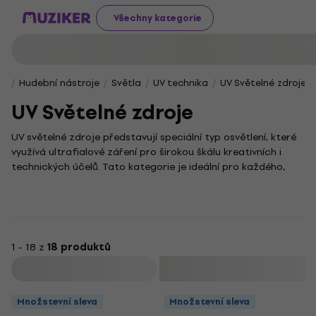
Všechny kategorie
Hudební nástroje
Světla
UV technika
UV Světelné zdroje
UV Světelné zdroje
UV světelné zdroje představují speciální typ osvětlení, které
využívá ultrafialové záření pro širokou škálu kreativních i
technických účelů. Tato kategorie je ideální pro každého,
kdo chce experimentovat se světelnými efekty – ať už se
věnuješ hudební produkci, vizuálnímu umění, nebo potřebuješ
působivé scénické nasvícení.
Pro dosažení skutečně nezapomenutelné atmosféry se UV
světelné zdroje často kombinují s dalšími světelnými efekty.
1 - 18 z
18 produktů
Ačkoliv vzhledem k tomu, že nebyla poskytnuta žádná
Filtrovat
klíčová slova k vyhodnocení, nelze provést analýzu, můžeme
ti doporučit prozkoumat i další kategorie světelné techniky.
Množstevní sleva
Množstevní sleva
Rozšiř svůj kreativní arzenál a objev nové možnosti.