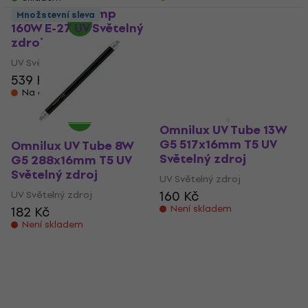
Omnilux UV Lamp
Množstevní sleva
160W E-27 UV Světelný
Omnilux Tube 58W G13
zdroj
UV Světelný zdroj
UV Světelný zdroj
UV Světelný zdroj
539 Kč
452 Kč
Na cestě
Není skladem
Omnilux UV Tube 13W
G5 517x16mm T5 UV
Omnilux UV Tube 8W
Světelný zdroj
G5 288x16mm T5 UV
Světelný zdroj
UV Světelný zdroj
160 Kč
UV Světelný zdroj
Není skladem
182 Kč
Není skladem