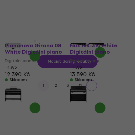
Digitální piano
28 714 Kč
s kódem
MUZMUZ-5
5
/5
16 590 Kč
31 149 Kč
20 690 Kč
- 20 %
Skladem
Skladem
Pianonova Girona 08
Nux WK-310 White
White Digitální piano
Digitální piano
Digitální piano
Digitální piano
Načíst další produkty
4,9
/5
4,7
/5
12 390 Kč
13 590 Kč
Skladem
Skladem
...
1
2
3
12