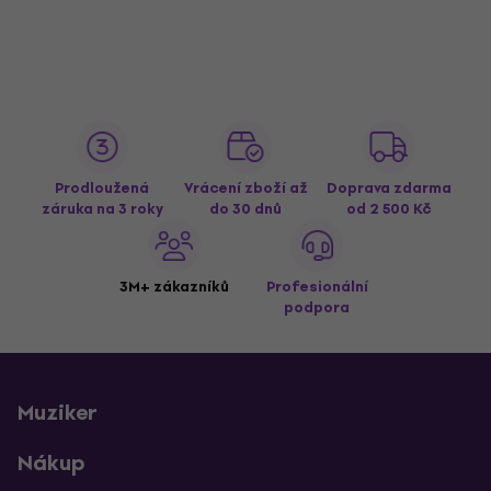
Prodloužená
Vrácení zboží až
Doprava zdarma
záruka na 3 roky
do 30 dnů
od 2 500 Kč
3M+ zákazníků
Profesionální
podpora
Muziker
Nákup