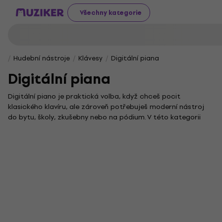
Všechny kategorie
Hudební nástroje
Klávesy
Digitální piana
Digitální piana
Digitální piano je praktická volba, když chceš pocit
klasického klavíru, ale zároveň potřebuješ moderní nástroj
do bytu, školy, zkušebny nebo na pódium. V této kategorii
najdeš digitální piana pro začátečníky, domácí nábytkové
modely i přenosná řešení pro hráče, kteří často cestují.
Pokud hledáš elektrický klavír, elektronický klavír nebo
jednoduše klavir na cvičení, při výběru se vyplatí porovnat
hlavně klaviaturu, zvuk, reproduktory, možnosti připojení a
příslušenství.
Jak vybrat digitální piano