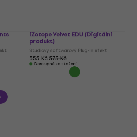
ekt
Studiový softwarový Plug-In efekt
3 394 Kč
Dostupné ke stažení
nts
iZotope Velvet EDU (Digitální
produkt)
ekt
Studiový softwarový Plug-In efekt
555 Kč
573 Kč
Dostupné ke stažení
y