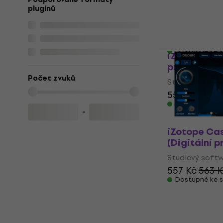
produkt)
pluginů
Studiový softw
5
/5
512 Kč
Dostupné ke s
iZotope FXE
produkt)
Počet zvuků
Studiový softw
555 Kč
573 
Dostupné ke s
-
iZotope Ca
(Digitální p
Studiový softw
557 Kč
563 
Dostupné ke s