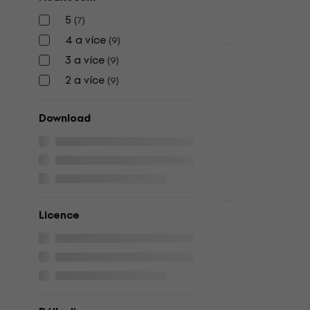
5
(
7
)
4 a více
(
9
)
Novinka
3 a více
(
9
)
Steinberg 
2 a více
(
9
)
13 Educatio
produkt)
Download
Mastering sof
5
/5
1 166 Kč
Dostupné ke s
Novinka
Licence
Steinberg G
Education (
VST Instrumen
1 906 Kč
1 93
Dostupné ke s