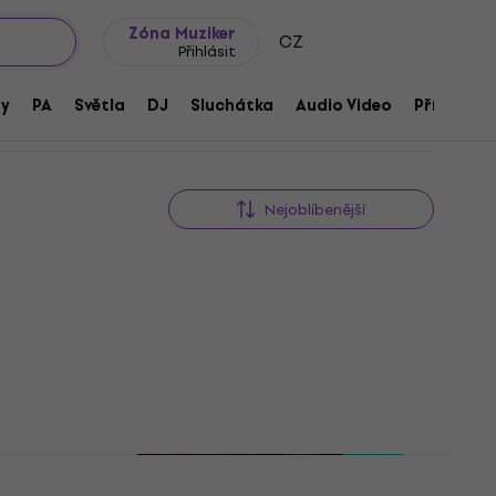
wroomy
Tipy na dárky
Často kladené otázky
Blog
Zóna Muziker
CZ
Přihlásit
ny
PA
Světla
DJ
Sluchátka
Audio Video
Příslušens
Nejoblíbenější
HAPPY HOUR
 15
dukt)
Steinberg Dorico Pro 6