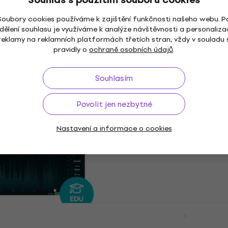
HAPPY HOUR
Soubory cookies používáme k zajištění funkčnosti našeho webu. P
io Pro Student EDU
Steinberg Cubase Eleme
dělení souhlasu je využíváme k analýze návštěvnosti a personaliza
rodukt)
Education (Digitální pro
reklamy na reklamních platformách třetích stran, vždy v souladu 
pravidly o
ochraně osobních údajů
.
diový software DAW
Nahrávací studiový software
5
/5
1 526 Kč
Souhlasím
tažení
Dostupné ke stažení
Povolit jen nezbytné
sma EDU (Digitální
TrainYourEars EQ v2 (ED
Nastavení a informace o cookies
(Digitální produkt)
arový Plug-In efekt
Výukový software
772 Kč
797 Kč
tažení
Dostupné ke stažení
iZotope Neoverb EDU (Di
produkt)
ora EDU (Digitální