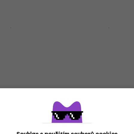
HAPPY HOUR
Nuendo 15
Steinberg SpectraLayer
13 Education (Digitální
produkt)
diový software DAW
Mastering software
 090 Kč
tažení
4 740 Kč
4 809 Kč
Dostupné ke stažení
HAPPY HOUR
iZotope Ozone 12 Advan
EDU (Digitální produkt)
ments Suite 12 EDU
Studiový softwarový Plug-In ef
arový Plug-In efekt
6 039 Kč
8 Kč
Dostupné ke stažení
tažení
Souhlas s použitím souborů cookies