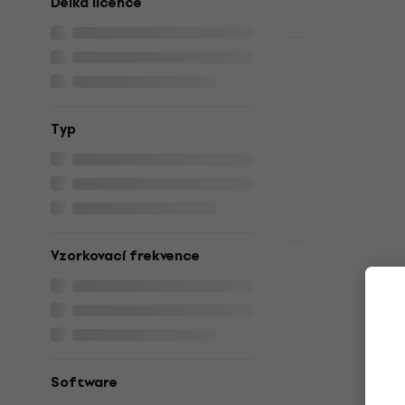
Délka licence
Novinka
Steinberg 
Education
Nahrávací stu
Typ
11 890 Kč
12
Dostupné ke s
HAPPY HOUR
Vzorkovací frekvence
3 variant
iZotope Ele
Studiový softw
1 691 Kč
1 77
Dostupné ke s
Software