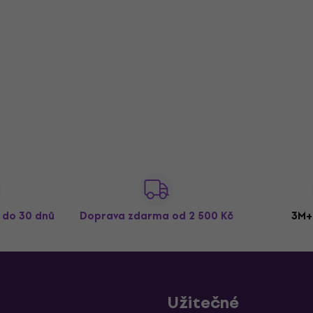
ž do 30 dnů
Doprava zdarma
od 2 500 Kč
3M+
Užitečné