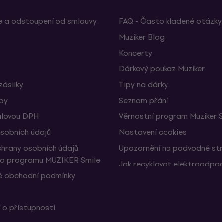
 a odstoupení od smlouvy
FAQ - Často kladené otázky
Muziker Blog
Koncerty
Dárkový poukaz Muziker
zásilky
Tipy na dárky
žby
Seznam přání
ulovou DPH
Věrnostní program Muziker 
sobních údajů
Nastavení cookies
hrany osobních údajů
Upozornění na podvodné st
ho programu MUZIKER Smile
Jak recyklovat elektroodpa
 obchodní podmínky
 o přístupnosti