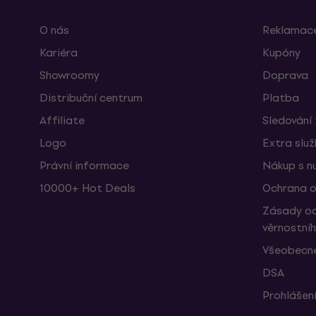
O nás
Reklamace
Kariéra
Kupóny
Showroomy
Doprava
Distribuční centrum
Platba
Affiliate
Sledování 
Logo
Extra slu
Právní informace
Nákup s n
10000+ Hot Deals
Ochrana o
Zásady oc
věrnostní
Všeobecné
DSA
Prohlášení