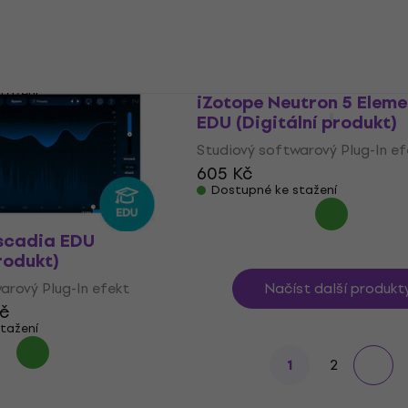
Studiový softwarový Plug-In ef
1 139 Kč
arový Plug-In efekt
Dostupné ke stažení
tažení
Q EDU (Digitální
iZotope Neutron 5 Eleme
EDU (Digitální produkt)
arový Plug-In efekt
Studiový softwarový Plug-In ef
Kč
605 Kč
tažení
Dostupné ke stažení
scadia EDU
rodukt)
arový Plug-In efekt
Načíst další produkt
Kč
tažení
2
1