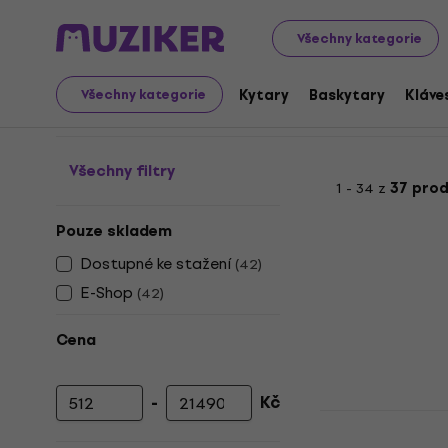
Hudební nástroje
Studio
Studiový software
Softwa
Všechny kategorie
Software pro školy a s
Kytary
Baskytary
Kláve
Všechny kategorie
Všechny filtry
1 - 34 z
37 pro
Pouze skladem
Dostupné ke stažení
(
42
)
E-Shop
(
42
)
Cena
-
Kč
Minimální cena
Maximální cena
Steinberg C
Education (