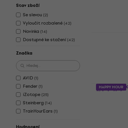
Stav zboží
Nahrávací stu
4,8
/5
Se slevou
(
2
)
8 329 Kč
Vyloučit rozbalené
(
42
)
Dostupné ke s
Novinka
(
14
)
iZotope Oz
Dostupné ke stažení
(
42
)
EDU (Digitá
Studiový softw
Značka
2 487 Kč
Dostupné ke s
AVID
(
1
)
iZotope Oz
Fender
(
1
)
HAPPY HOUR
(Digitální p
iZotope
(
25
)
Studiový softw
Steinberg
(
14
)
5
/5
TrainYourEars
(
1
)
644 Kč
Dostupné ke s
Hodnocení