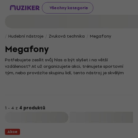
Všechny kategorie
Hudební nástroje
Zvuková technika
Megafony
Megafony
Potřebujete zesílit svůj hlas a být slyšet i na větší
vzdálenost? Ať už organizujete akci, trénujete sportovní
tým, nebo provázíte skupinu lidí, tento nástroj je skvělým
pomocníkem pro efektivní komunikaci s davem.
Praktický megafon vám umožní snadno a rychle předat
důležité informace bez zbytečného křiku a namáhání
hlasivek. Díky jednoduchému ovládání a snadné přenosnosti
se stane vaším nepostradatelným společníkem při všech
1 - 4 z
4 produktů
aktivitách, kde je klíčová jasná a srozumitelná komunikace.
Filtrovat
Akce