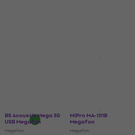
DNA MEGA1 USB BT
Megafon
DNA MEGA2 USB BT
Megafon
Megafon
Megafon
2
/5
1 207 Kč
2
/5
1 368 Kč
Skladem
1 540 Kč
- 11 %
Skladem
BS Acoustic Mega 50
MiPro MA-101B
USB Megafon
Megafon
Megafon
Megafon