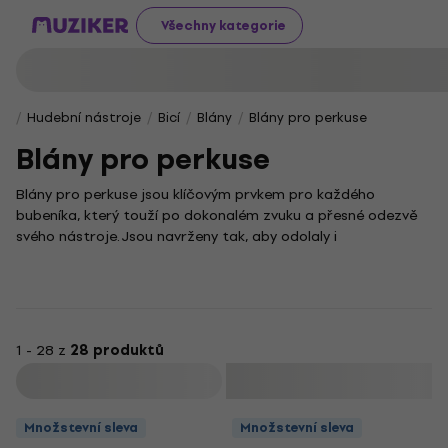
Všechny kategorie
Hudební nástroje
Bicí
Blány
Blány pro perkuse
Blány pro perkuse
Blány pro perkuse jsou klíčovým prvkem pro každého
bubeníka, který touží po dokonalém zvuku a přesné odezvě
svého nástroje. Jsou navrženy tak, aby odolaly i
nejintenzivnějšímu hraní a zároveň poskytovaly bohatý a
vyvážený tón, který ocení jak začínající hráči, tak zkušení
profesionálové.
V naší nabídce najdeš širokou škálu blan pro nejrůznější typy
perkusí, díky nimž si můžeš zvuk vyladit přesně podle svých
1 - 28 z
28 produktů
představ. Správná volba blány totiž neovlivňuje jen výsledný
Filtrovat
zvuk, ale zásadně se podílí i na celkovém pocitu ze hry a
dynamice úderu.
Množstevní sleva
Množstevní sleva