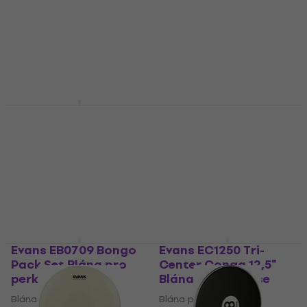
Blána pro perkuse
Blána pro perkuse
Blána pro perkuse
Blána pro perkuse
2 218 Kč
1 777 Kč
Skladem u dodavatele
Skladem u dodavatele
Evans EC1250E Tri-
Meinl HEAD-67 18"
Center Ext Conga
Blána pro perkuse
12,5" Blána pro
Blána pro perkuse
perkuse
5
/5
Blána pro perkuse
1 190 Kč
1 768 Kč
Jen na objednávku
Skladem u dodavatele
Evans EB0709 Bongo
Evans EC1250 Tri-
Pack Set Blána pro
Center Conga 12,5"
perkuse
Blána pro perkuse
Blána pro perkuse
Blána pro perkuse