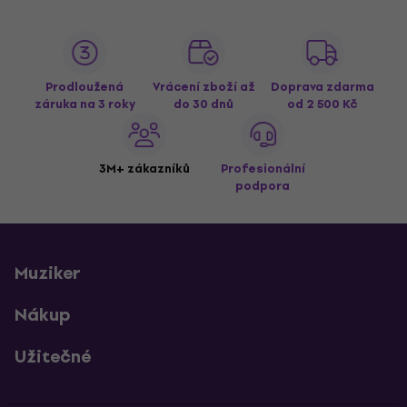
Prodloužená
Vrácení zboží až
Doprava zdarma
záruka na 3 roky
do 30 dnů
od 2 500 Kč
3M+ zákazníků
Profesionální
podpora
Muziker
Nákup
Užitečné