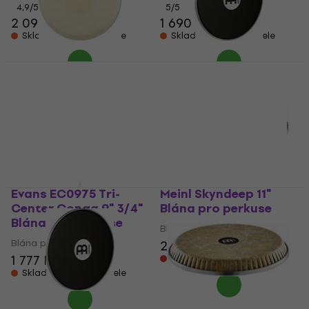
4,9
/5
5
/5
2 098 Kč
1 690 Kč
1 729 Kč
Skladem u dodavatele
Skladem u dodavatele
Evans EC1175 Tri-
Meinl HEAD-68 20"
Center Conga 11 3/4"
Blána pro perkuse
Blána pro perkuse
Blána pro perkuse
Blána pro perkuse
5
/5
1 264 Kč
1 777 Kč
Jen na objednávku
Jen na objednávku
Evans EC0975 Tri-
Meinl Skyndeep 11"
Center Conga 9" 3/4"
Blána pro perkuse
Blána pro perkuse
Blána pro perkuse
Blána pro perkuse
2 666 Kč
1 777 Kč
Jen na objednávku
Skladem u dodavatele