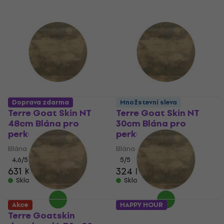
Doprava zdarma
Množstevní sleva
Terre Goat Skin NT
Terre Goat Skin NT
48cm Blána pro
30cm Blána pro
perkuse
perkuse
Blána pro perkuse
Blána pro perkuse
4,6
/5
5
/5
631 Kč
324 Kč
Skladem
Skladem
Akce
HAPPY HOUR
Terre Goatskin
Terre Goat Skin NT 40