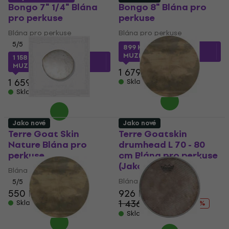
Bongo 7" 1/4" Blána
Bongo 8" Blána pro
pro perkuse
perkuse
Blána pro perkuse
Blána pro perkuse
5
/5
899 Kč
s kódem
MUZMUZ-45
1 158 Kč
s kódem
MUZMUZ-30
1 679 Kč
1 659 Kč
Skladem
Skladem
Jako nové
Jako nové
Terre Goat Skin
Terre Goatskin
Nature Blána pro
drumhead L 70 - 80
perkuse
cm Blána pro perkuse
(Jako nové)
Blána pro perkuse
Blána pro perkuse
5
/5
550 Kč
562 Kč
926 Kč
1 436,49 Kč
Skladem
- 36 %
Skladem