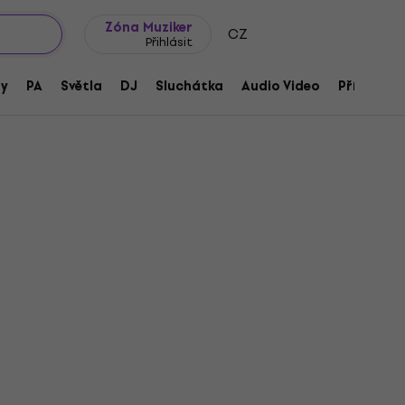
wroomy
Tipy na dárky
Často kladené otázky
Blog
Zóna Muziker
CZ
Přihlásit
ny
PA
Světla
DJ
Sluchátka
Audio Video
Příslušens