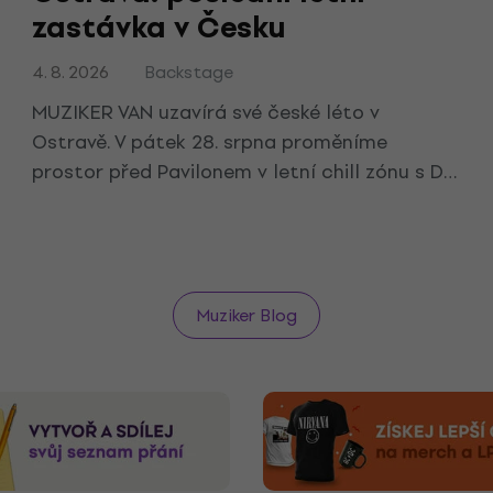
zastávka v Česku
4. 8. 2026
Backstage
MUZIKER VAN uzavírá své české léto v
Ostravě. V pátek 28. srpna proměníme
prostor před Pavilonem v letní chill zónu s DJ
setem ze střechy našeho ikonického VANu. A
ve 20:00 to rozjede MALALATA.
Muziker Blog