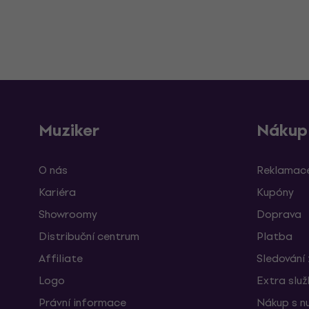
Muziker
Nákup
O nás
Reklamace
Kariéra
Kupóny
Showroomy
Doprava
Distribuční centrum
Platba
Affiliate
Sledování 
Logo
Extra slu
Právní informace
Nákup s n