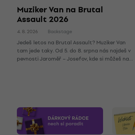
Muziker Van na Brutal
Assault 2026
4. 8. 2026
Backstage
Jedeš letos na Brutal Assault? Muziker Van
tam jede taky. Od 5. do 8. srpna nás najdeš v
pevnosti Jaroměř – Josefov, kde si můžeš na
chvíli sednout, zahrát si oblíbenou skladbu a
odnést si klobouček proti slunci.