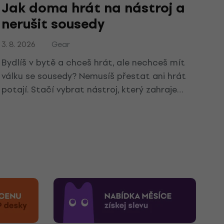
Jak doma hrát na nástroj a
nerušit sousedy
3. 8. 2026
Gear
Bydlíš v bytě a chceš hrát, ale nechceš mít
válku se sousedy? Nemusíš přestat ani hrát
potají. Stačí vybrat nástroj, který zahraje
naplno přes sluchátka, případně ztlumit ten,
který už doma máš. Ukážeme ti top tiché
nástroje do bytu i pár tipů, díky nimž tě přes
stěnu nikdo neuslyší.