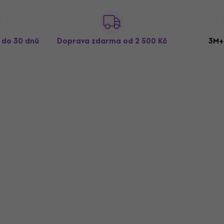
ž do 30 dnů
Doprava zdarma
od 2 500 Kč
3M+