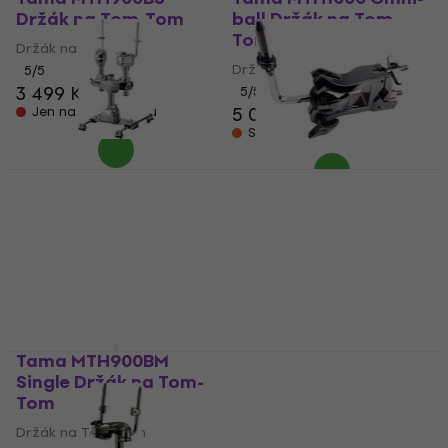
Držák na Tom-Tom
ball Držák na Tom-
Tom
Držák na Tom-Tom
Držák na Tom-Tom
5
/5
3 499 Kč
5
/5
5 099 Kč
Jen na objednávku
Skladem u dodavatele
Mapex THBMN2016A
Mapex MSSTCBC
BD Držák na Tom-Tom
Držák na Tom-Tom
Držák na Tom-Tom
Držák na Tom-Tom
7 259 Kč
5
/5
1 290 Kč
Jen na objednávku
Skladem u dodavatele
Tama MTH900BM
Mapex TH656 Držák
Single Držák na Tom-
na Tom-Tom
Tom
Držák na Tom-Tom
Držák na Tom-Tom
3 574 Kč