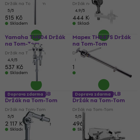
Držák na Tom-Tom
Držák na Tom-Tom
5
/5
4,9
/5
515 Kč
444 Kč
Skladem
Skladem
Yamaha TH904 Držák
Mapex TH687S Držák
na Tom-Tom
na Tom-Tom
Držák na Tom-Tom
Držák na Tom-Tom
4,9
/5
5
/5
537 Kč
1 549 Kč
Skladem
Skladem
Yamaha TH945B
Yamaha CL940LB
Doprava zdarma
Doprava zdarma
Držák na Tom-Tom
Držák na Tom-Tom
Držák na Tom-Tom
Držák na Tom-Tom
5
/5
5
/5
2 117 Kč
2 222 Kč
496 Kč
Skladem
Skladem