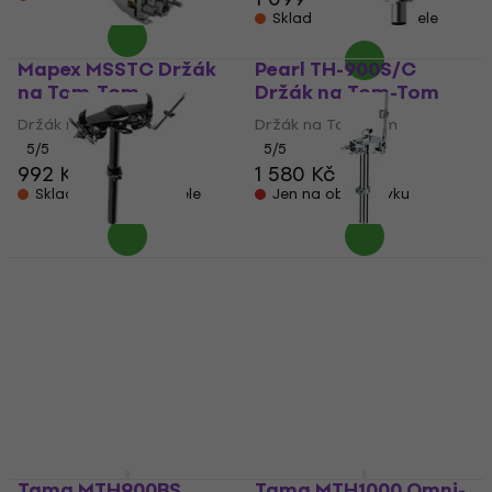
Skladem u dodavatele
Mapex MSSTC Držák
Pearl TH-900S/C
na Tom-Tom
Držák na Tom-Tom
Držák na Tom-Tom
Držák na Tom-Tom
5
/5
5
/5
992 Kč
1 099 Kč
1 580 Kč
Skladem u dodavatele
Jen na objednávku
Mapex TH676EB Držák
Tama MTH50S Držák
na Tom-Tom
na Tom-Tom
Držák na Tom-Tom
Držák na Tom-Tom
5
/5
5
/5
4 058 Kč
1 539 Kč
Skladem u dodavatele
Jen na objednávku
Tama MTH900BS
Tama MTH1000 Omni-