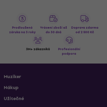
Prodloužená
Vrácení zboží až
Doprava zdarma
záruka na 3 roky
do 30 dnů
od 2 500 Kč
3M+ zákazníků
Profesionální
podpora
Muziker
Nákup
Užitečné