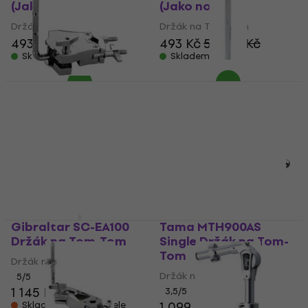
(Jako nové)
(Jako nové)
Držák na Tom-Tom
Držák na Tom-Tom
493 Kč
512,82 Kč
493 Kč
512,82 Kč
Skladem
Skladem
Gibraltar SC-PM
Držák na Tom-Tom
Dixon PDTH950A-SP
Držák na Tom-Tom
Držák na Tom-Tom
1 390 Kč
Držák na Tom-Tom
Skladem u dodavatele
1 006 Kč
Na cestě
Gibraltar SC-EA100
Tama MTH900AS
Držák na Tom-Tom
Single Držák na Tom-
Tom
Držák na Tom-Tom
Držák na Tom-Tom
5
/5
1 145 Kč
3,5
/5
1 099 Kč
Skladem u dodavatele