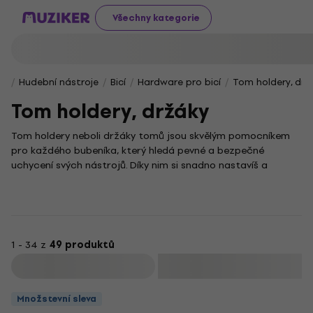
Všechny kategorie
Hudební nástroje
Bicí
Hardware pro bicí
Tom holdery, drž
Tom holdery, držáky
Tom holdery neboli držáky tomů jsou skvělým pomocníkem
pro každého bubeníka, který hledá pevné a bezpečné
uchycení svých nástrojů. Díky nim si snadno nastavíš a
stabilizuješ tomy přesně do pozice, která ti při hraní nejvíce
vyhovuje.
V této kategorii najdeš různé typy držáků vhodné pro
rozmanité druhy bubnů a herní styly. Správný tom holder ti
poskytne flexibilitu při aranžování tvé bicí soupravy a
1 - 34 z
49 produktů
zároveň jistotu, že bubny zůstanou na svém místě i během
Filtrovat
těch nejnáročnějších rytmů.
Množstevní sleva