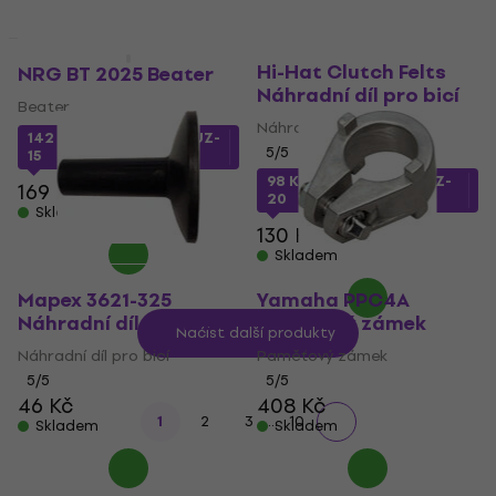
Gibraltar SC-CLF/4
Množstevní sleva
Množstevní sleva
Hi-Hat Clutch Felts
NRG BT 2025 Beater
Náhradní díl pro bicí
Beater
Náhradní díl pro bicí
142 Kč
s kódem
MUZMUZ-
5
/5
15
98 Kč
s kódem
MUZMUZ-
169 Kč
20
Skladem
130 Kč
Skladem
Mapex 3621-325
Yamaha PPC4A
Náhradní díl pro bicí
Paměťový zámek
Načíst další produkty
Náhradní díl pro bicí
Paměťový zámek
5
/5
5
/5
46 Kč
408 Kč
...
1
2
3
10
Skladem
Skladem