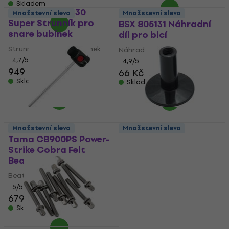
Skladem
PureSound S1430
Množstevní sleva
Množstevní sleva
Super Strunník pro
BSX 805131 Náhradní
snare bubínek
díl pro bicí
Strunník pro snare bubínek
Náhradní díl pro bicí
4,7
/5
4,9
/5
949 Kč
66 Kč
Skladem
Skladem
Množstevní sleva
Množstevní sleva
Tama CB900PS Power-
Gibraltar SC-19A
Strike Cobra Felt
Náhradní díl pro bicí
Beater
Náhradní díl pro bicí
Beater
4,3
/5
99 Kč
5
/5
679 Kč
Skladem
Skladem