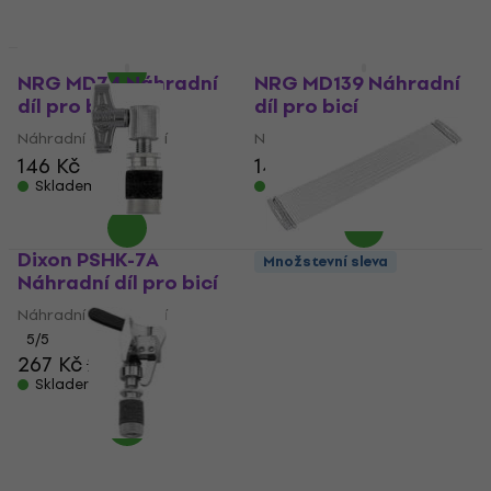
117 Kč
Skladem
Množstevní sleva
NRG MD74 Náhradní
NRG MD139 Náhradní
díl pro bicí
díl pro bicí
Náhradní díl pro bicí
Náhradní díl pro bicí
146 Kč
146 Kč
Skladem
Skladem
Dixon PSHK-7A
Množstevní sleva
Náhradní díl pro bicí
NRG ND131 Strunník
pro snare bubínek
Náhradní díl pro bicí
5
/5
Strunník pro snare bubínek
267 Kč
294 Kč
144 Kč
Skladem
Skladem