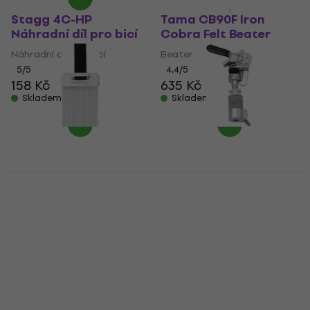
Stagg 4C-HP
Tama CB90F Iron
Náhradní díl pro bicí
Cobra Felt Beater
Náhradní díl pro bicí
Beater
5
/5
4,4
/5
158 Kč
635 Kč
Skladem
Skladem
Tama MS20SN14S
Gibraltar SC-DC Drop
Starclassic Strunník
Clutch Náhradní díl
pro snare bubínek
pro bicí
Strunník pro snare bubínek
Náhradní díl pro bicí
4,6
/5
5
/5
363 Kč
584 Kč
s kódem
Skladem
MUZMUZ-25
782 Kč
Skladem