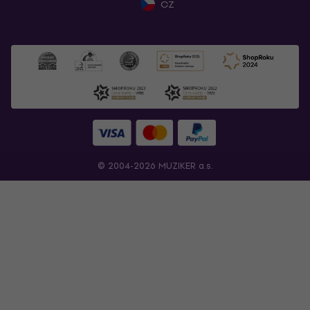
CZ
© 2004-2026 MUZIKER a.s.