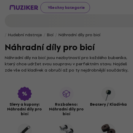
Všechny kategorie
Hudební nástroje
Bicí
Náhradní díly pro bicí
Náhradní díly pro bicí
Náhradní díly na bicí jsou nezbytností pro každého bubeníka,
který chce udržet svou soupravu v perfektním stavu. Najdeš
zde vše od kladívek a obručí až po ty nejdrobnější součástky,
které ti pomohou vyladit zvuk i funkčnost celé sestavy.
Základem správného úderu jsou kvalitní
Beatery / Kladivká
.
Pro pevné a bezpečné uchycení jednotlivých komponentů
skvěle poslouží
Príslušenstvo pre pedále
nebo spolehlivé
Náhradné skrutky a matky pre bicie
. K preciznímu ladění a
Slevy a kupony:
Rozbaleno:
Beatery / Kladívka
Náhradní díly pro
Náhradní díly pro
údržbě pak jistě oceníš i nové
Obruče a mušle pre bicie
či
bicí
bicí
praktické
Podložky a gumičky pre bicie
.
Každý bubeník ví, jak důležitá je stabilita a přesnost. Proto v
naší nabídce najdeš také
Hi-Hat zarážky a sedlá
a robustní