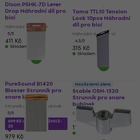
Dixon PSHK-7D Lever
Množstevní sleva
Drop Náhradní díl pro
Tama TTL10 Tension
bicí
Lock 10pcs Náhradní
díl pro bicí
Náhradní díl pro bicí
5
/5
Náhradní díl pro bicí
411 Kč
4,5
/5
Skladem
315 Kč
Skladem
PureSound B1420
Množstevní sleva
Blaster Strunník pro
Stable CSN-1320
snare bubínek
Strunník pro snare
bubínek
Strunník pro snare bubínek
5
/5
Strunník pro snare bubínek
4,5
/5
699 Kč
s kódem
MUZMUZ-
25
118 Kč
Skladem
979 Kč