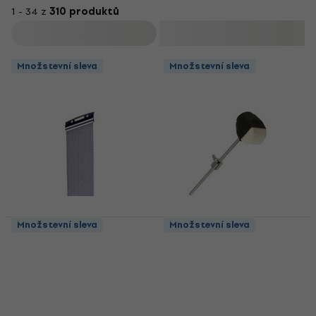
1 - 34 z
310 produktů
Filtrovat
Množstevní sleva
Množstevní sleva
Množstevní sleva
Množstevní sleva
Stable CSN-1420
Stable GJ-02 Beater
Strunník pro snare
Beater
bubínek
4,6
/5
Strunník pro snare bubínek
199 Kč
Skladem
4,5
/5