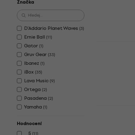
Značka
4,7
/5
435 Kč
Skladem
D'Addario Planet Waves
(
3
)
Ernie Ball
(
11
)
Ibanez ISC1
Gator
(
1
)
ozvučnic
Gruv Gear
(
33
)
Tlumítko do oz
Ibanez
(
1
)
4,9
/5
iBox
(
35
)
194 Kč
Skladem
Lava Music
(
9
)
Ortega
(
2
)
Pasadena
(
2
)
Yamaha
(
1
)
Lava Music
Dock ME 38
Hodnocení
Dock
4,4
/5
5
(
11
)