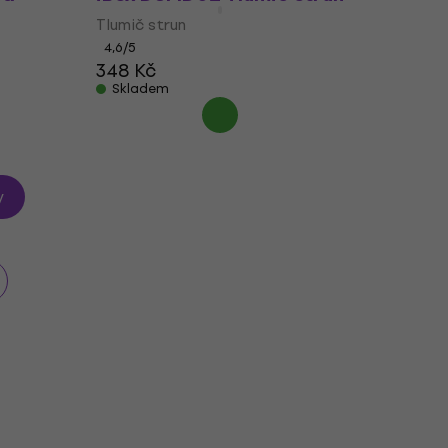
Tlumič strun
4,6
/5
348 Kč
Skladem
y