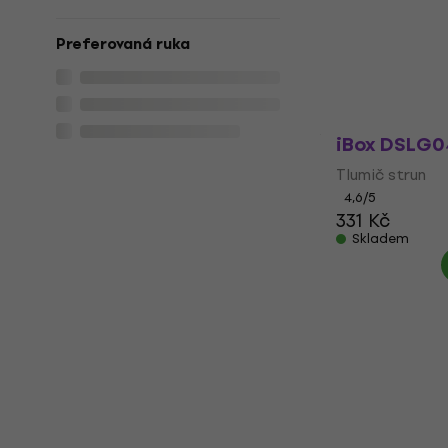
Small Tlumi
Preferovaná ruka
Tlumič strun
4,7
/5
384 Kč
397 
Skladem
iBox DSLG0
Tlumič strun
4,6
/5
331 Kč
Skladem