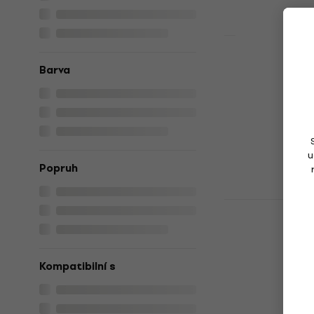
Ernie Ball 
Barva
Tlumič stru
Tlumič strun
4,8
/5
362 Kč
Skladem
u
Popruh
Gruv Gear 
Empire Edi
strun
Tlumič strun
Kompatibilní s
5
/5
409 Kč
s kóde