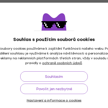
Lava Music Space Char
Dock ME 36" Deep Grey
9613 Fret Wraps M
n
Dock
4,4
/5
Souhlas s použitím souborů cookies
2 316 Kč
s kódem
MUZMUZ-20
2 969 Kč
Soubory cookies používáme k zajištění funkčnosti našeho webu. P
Skladem
dělení souhlasu je využíváme k analýze návštěvnosti a personaliza
reklamy na reklamních platformách třetích stran, vždy v souladu 
pravidly o
ochraně osobních údajů
.
MKH FretWraps
iBox DSLG02 Tlumič str
tion Medium Tlumič
Souhlasím
Tlumič strun
4,6
/5
Povolit jen nezbytné
330 Kč
Skladem
Nastavení a informace o cookies
m
MUZMUZ-5