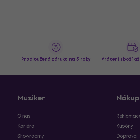
Prodloužená záruka na 3 roky
Vrácení zboží a
Muziker
Nákup
O nás
Reklamace
Kariéra
Kupóny
Showroomy
Doprava