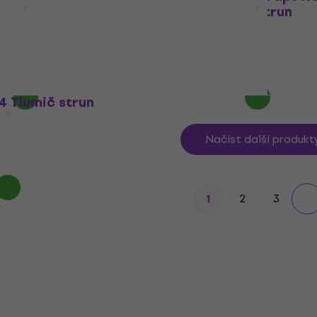
č strun
Medium Tlumič strun
Tlumič strun
4,7
/5
Kč
403 Kč
Skladem
4 Tlumič strun
Načíst další produkt
2
3
1