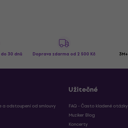
ž do 30 dnů
Doprava zdarma
od 2 500 Kč
3M+
Užitečné
 a odstoupení od smlouvy
FAQ - Často kladené otázky
Muziker Blog
Koncerty