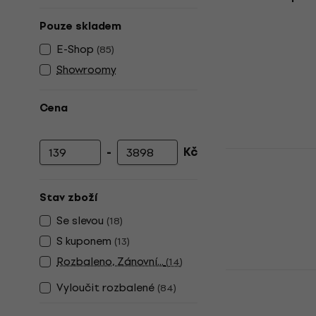
Pouze skladem
E-Shop
(
85
)
Showroomy
Cena
-
Kč
D'Addario 
Minimální cena
Maximální cena
SH-01 Tlumí
Tlumítko do oz
Stav zboží
4,3
/5
Se slevou
(
18
)
259 Kč
Skladem
S kuponem
(
13
)
Rozbaleno, Zánovní...
(
14
)
Gruv Gear 
Vyloučit rozbalené
(
84
)
Medium Tlu
Tlumič strun