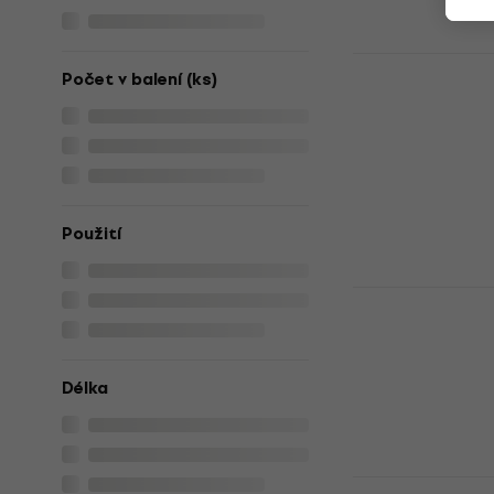
440 Kč
Skladem
Lava Music
Počet v balení (ks)
Dock ME 36
Dock
4,4
/5
2 170 Kč
s kód
2 669 Kč
Použití
Skladem
Lava Music
Dock Spruc
Dock
4
/5
Délka
2 351 Kč
s kód
3 089 Kč
Skladem
Gruv Gear 