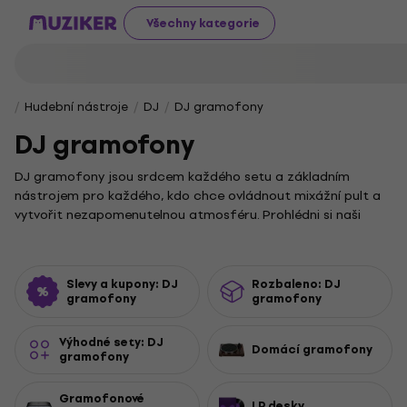
Všechny kategorie
Hudební nástroje
DJ
DJ gramofony
DJ gramofony
DJ gramofony jsou srdcem každého setu a základním
nástrojem pro každého, kdo chce ovládnout mixážní pult a
vytvořit nezapomenutelnou atmosféru. Prohlédni si naši
širokou nabídku gramofonů, které ti umožní roztáčet
vinylové desky s maximální přesností a stylem. Ať už jsi
začátečník, nebo zkušený profesionál, u nás si zaručeně
Slevy a kupony: DJ
Rozbaleno: DJ
vybereš to pravé vybavení.
gramofony
gramofony
Pro ty, kteří hledají kompletní řešení v jednom balení, jsou
ideální volbou
sety DJ gramofonů
. Pokud hledáš něco
Výhodné sety: DJ
Domácí gramofony
speciálního pro domácí poslech i trénink, prozkoumej naše
gramofony
domácí gramofony
. A aby tvůj zvuk dostal ten správný
šmrnc, nezapomeň na kvalitní
gramofonové předzesilovače
.
Gramofonové
LP desky