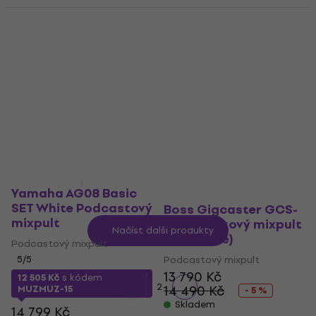
Jako nové
Roland Bridge Cast
Mackie DLZ Creator
One Podcastový
Podcastový mixpult
mixpult (Pouze
(Jako nové)
rozbaleno)
Podcastový mixpult
Podcastový mixpult
16 690 Kč
3 926 Kč
Skladem
4 123 Kč
- 5 %
Skladem
Yamaha AG08 Basic
SET White Podcastový
Boss Gigcaster GCS-
mixpult
8 Podcastový mixpult
Načíst další produkty
(Jako nové)
Podcastový mixpult
5
/5
Podcastový mixpult
13 790 Kč
12 505 Kč
s kódem
1
2
14 490 Kč
MUZMUZ-15
- 5 %
Skladem
14 799 Kč