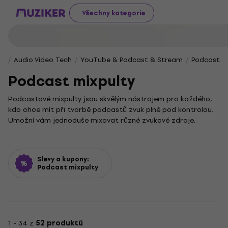
Všechny kategorie
Audio Video Tech
YouTube & Podcast & Stream
Podcast m
Podcast mixpulty
Podcastové mixpulty jsou skvělým nástrojem pro každého,
kdo chce mít při tvorbě podcastů zvuk plně pod kontrolou.
Umožní vám jednoduše mixovat různé zvukové zdroje,
přidávat efekty a upravovat hlasitost v reálném čase, což
výrazně zlepší kvalitu vašich nahrávek.
V jádru je podcastový mixpult specializovaný digitální
Slevy a kupony:
mixážní pult, přizpůsobený potřebám podcastingu a živého
Podcast mixpulty
vysílání. Často v sobě integruje i funkce, které by jinak plnila
externí zvuková karta. Funguje tedy i jako pokročilé audio
interface, které zajišťuje kvalitní převod zvuku z analogové
do digitální podoby – klíčový prvek pro čistý a profesionální
zvuk.
1 - 34 z
52 produktů