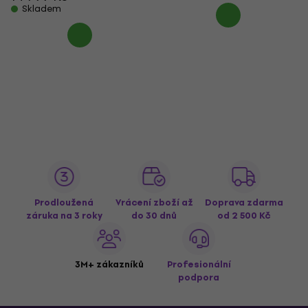
Skladem
Prodloužená
Vrácení zboží až
Doprava zdarma
záruka na 3 roky
do 30 dnů
od 2 500 Kč
3M+ zákazníků
Profesionální
podpora