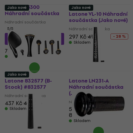
GEWA 415300
Jako nové
Jako nové
Náhradní součástka
Latone VL-10 Náhradní
součástka (Jako nové)
Náhradní součástka
5
/5
Náhradní součástka
297 Kč
412 Kč
588 Kč
s kódem
- 28 %
MUZMUZ-20
Skladem
782 Kč
Skladem
Jako nové
Latone 832577 (B-
Latone LN231-A
Stock) #832577
Náhradní součástka
(Jako nové)
Náhradní součástka
Náhradní součástka
437 Kč
446 Kč
595 Kč
Skladem
830,61 Kč
- 28 %
Skladem