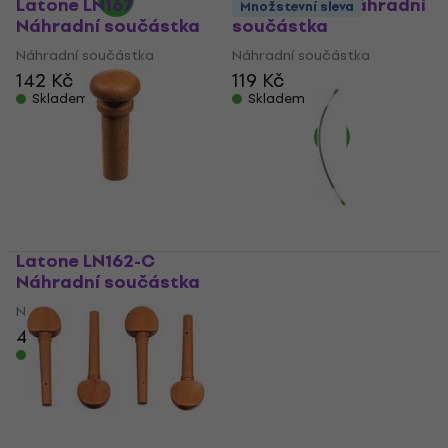
Latone LN167
Latone LN31 Náhradní
Množstevní sleva
Náhradní součástka
součástka
Náhradní součástka
Náhradní součástka
142 Kč
119 Kč
Skladem
Skladem
Latone LN162-C
Náhradní součástka
Valencia VTH100-3/4
Náhradní součástka
Náhradní součástka
45 Kč
Náhradní součástka
Skladem
5
/5
59 Kč
s kódem
MUZMUZ-
15
72 Kč