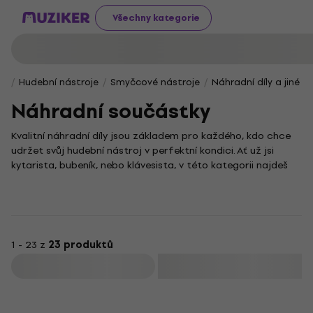
Všechny kategorie
Hudební nástroje
Smyčcové nástroje
Náhradní díly a jiné př
Náhradní součástky
Kvalitní náhradní díly jsou základem pro každého, kdo chce
udržet svůj hudební nástroj v perfektní kondici. Ať už jsi
kytarista, bubeník, nebo klávesista, v této kategorii najdeš
vše potřebné pro opravy a údržbu, aby tvé vybavení znělo
vždy skvěle.
Nabízíme širokou škálu součástek, které ti pomohou vylepšit
nebo plně obnovit funkčnost tvého vybavení. Správná
údržba a včasná výměna opotřebovaných částí jsou totiž
1 - 23 z
23 produktů
nepostradatelné pro zachování kvalitního zvuku a dlouhé
Filtrovat
životnosti nástrojů. Každý muzikant jistě ocení možnost
rychlé opravy bez nutnosti investovat do zcela nového
nástroje.