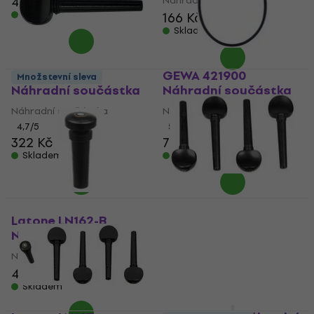
478 Kč
Náhradní součástka
Skladem
166 Kč
Skladem
GEWA 415500
GEWA 421900
Množstevní sleva
Náhradní součástka
Náhradní součástka
Náhradní součástka
Náhradní součástka
4,7
/5
5
/5
322 Kč
71 Kč
Skladem
Skladem
Latone B01 Náhradní
součástka
Latone LN162-B
Náhradní součástka
Náhradní součástka
118 Kč
Náhradní součástka
Skladem
45 Kč
Skladem