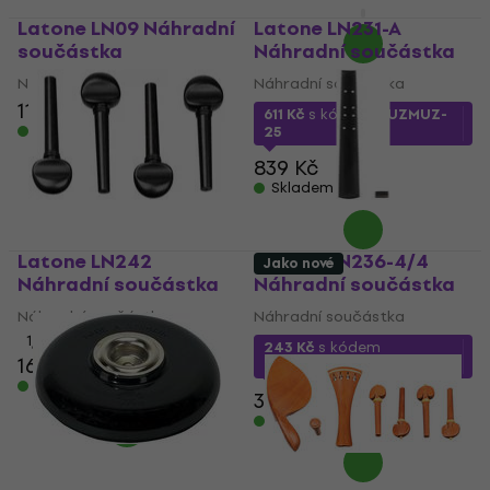
Skladem
Latone LN09 Náhradní
Latone LN231-A
součástka
Náhradní součástka
Náhradní součástka
Náhradní součástka
116 Kč
118 Kč
611 Kč
s kódem
MUZMUZ-
Skladem
25
839 Kč
Skladem
Latone LN242
Latone LN236-4/4
Jako nové
Náhradní součástka
Náhradní součástka
Náhradní součástka
Náhradní součástka
1
/5
243 Kč
s kódem
166 Kč
MUZMUZ-30
Skladem
358 Kč
Skladem