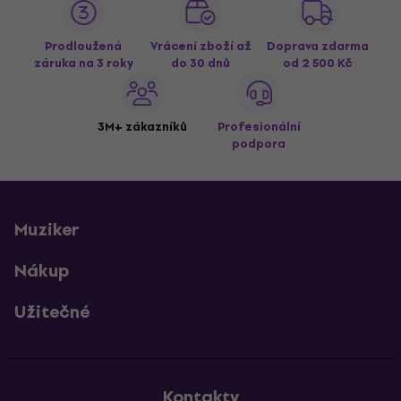
Prodloužená
Vrácení zboží až
Doprava zdarma
záruka na 3 roky
do 30 dnů
od 2 500 Kč
3M+ zákazníků
Profesionální
podpora
Muziker
Nákup
Užitečné
Kontakty