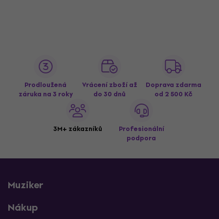
Prodloužená
Vrácení zboží až
Doprava zdarma
záruka na 3 roky
do 30 dnů
od 2 500 Kč
3M+ zákazníků
Profesionální
podpora
Muziker
Nákup