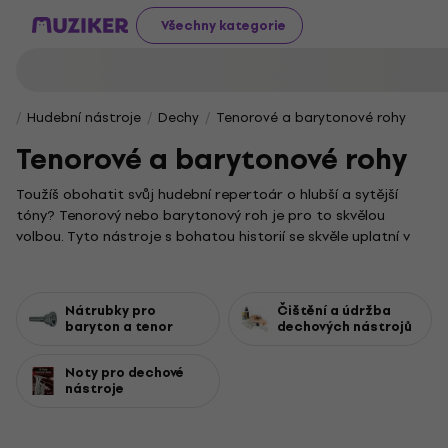
Všechny kategorie
Hudební nástroje
Dechy
Tenorové a barytonové rohy
Tenorové a barytonové rohy
Toužíš obohatit svůj hudební repertoár o hlubší a sytější
tóny? Tenorový nebo barytonový roh je pro to skvělou
volbou. Tyto nástroje s bohatou historií se skvěle uplatní v
dechových orchestrech, jazzových kapelách i klasických
souborech. Jejich charakteristický a výrazný zvuk dodá
každé skladbě jedinečnou hloubku a emoce, přičemž jejich
Nátrubky pro
Čištění a údržba
konstrukce umožňuje velkou variabilitu v tónu i dynamice,
baryton a tenor
dechových nástrojů
což ocení začátečníci i pokročilí hudebníci.
Aby tvůj nástroj zněl vždy perfektně, je klíčová správná péče
Noty pro dechové
nástroje
a kvalitní vybavení. Zvuk si můžeš přizpůsobit přesně podle
svých představ díky široké nabídce
nátrubků pro tenorové a
barytonové rohy
. Pro zachování čistého tónu a prodloužení