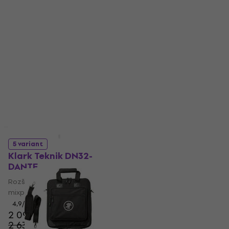
Ochranní obal
Ochranní obal
3 130 Kč
5
/5
1 190 Kč
Skladem
Skladem
HAPPY HOUR
Gator GMC-2222
5 variant
Ochranní obal
Klark Teknik DN32-
DANTE
Ochranní obal
5
/5
Rozšiřující modul pro
280 Kč
mixpulty
Skladem
4,9
/5
2 090 Kč
2 639 Kč
- 21 %