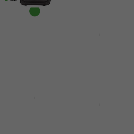
Skladem
Italian Stage BAG
Doprava zdarma
2MIX 8 PRO Ochranní
Allen & Heath SQ
obal
Dante Rozšiřující
modul pro mixpulty
Ochranní obal
974 Kč
Rozšiřující modul pro
Skladem
mixpulty
5
/5
18 190 Kč
21 090 Kč
- 14 %
Skladem
Gator ATA TSA Series
HAPPY HOUR
20x30x8'' Ochranní
Mackie Onyx16 DC
obal
Ochranní obal
Ochranní obal
Ochranní obal
3
/5
3 456 Kč
s kódem