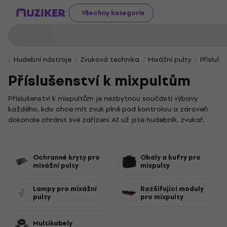
Všechny kategorie
Hudební nástroje
Zvuková technika
Mixážní pulty
Přísluš
Příslušenství k mixpultům
Příslušenství k mixpultům je nezbytnou součástí výbavy
každého, kdo chce mít zvuk plně pod kontrolou a zároveň
dokonale chránit své zařízení. Ať už jste hudebník, zvukař,
nebo nadšenec, v této kategorii najdete vše pro to, aby váš
mixážní pult vydržel i náročné podmínky a poskytoval
maximální komfort při práci.
Ochranné kryty pro
Obaly a kufry pro
V naší nabídce naleznete široký výběr ochranných krytů,
mixážní pulty
mixpulty
které váš mixpult spolehlivě zabezpečí před prachem a
mechanickým poškozením. Pokud často cestujete, jistě
Lampy pro mixážní
Rozšiřující moduly
pulty
pro mixpulty
oceníte praktické obaly a odolné kufry pro mixpulty, jež
usnadní transport a zaručí bezpečí vaší techniky na
cestách.
Multikabely