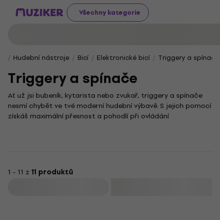
Všechny kategorie
Hudební nástroje
Bicí
Elektronické bicí
Triggery a spínače
Triggery a spínače
Ať už jsi bubeník, kytarista nebo zvukař, triggery a spínače
nesmí chybět ve tvé moderní hudební výbavě. S jejich pomocí
získáš maximální přesnost a pohodlí při ovládání
elektronických efektů a nástrojů, čímž snadno rozšíříš svůj
hudební výraz i kreativitu.
Jejich síla spočívá v jednoduchém, ale efektivním designu,
který zaručuje okamžitou reakci na každý dotek. Své
uplatnění nacházejí nejen v elektronických bicích
1 - 11 z
11 produktů
soupravách, ale i v nespočtu studiových a živých aplikací.
Filtrovat
Díky triggerům a spínačům můžeš snadno spouštět zvukové
efekty nebo měnit nastavení přímo během hraní, což je
Množstevní sleva
klíčové pro skutečně dynamické vystoupení.