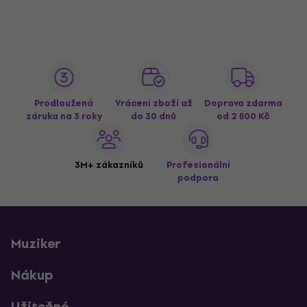
Prodloužená
Vrácení zboží až
Doprava zdarma
záruka na 3 roky
do 30 dnů
od 2 500 Kč
3M+ zákazníků
Profesionální
podpora
Muziker
Nákup
Užitečné