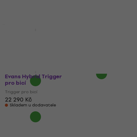
Yamaha DT50K
Trigger pro bicí
Yamaha DT50S
Trigger pro bicí
Trigger pro bicí
Trigger pro bicí
4,4
/5
1 962 Kč
5
/5
Skladem u dodavatele
1 878 Kč
Na cestě
Evans Hybrid Trigger
pro bicí
Trigger pro bicí
22 290 Kč
Skladem u dodavatele