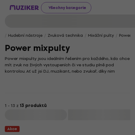
Všechny kategorie
Hudební nástroje
Zvuková technika
Mixážní pulty
Power m
Power mixpulty
Power mixpulty jsou ideálním řešením pro každého, kdo chce
mít zvuk na živých vystoupeních či ve studiu plně pod
kontrolou. Ať už jsi DJ, muzikant, nebo zvukař, díky nim
snadno smícháš různé zvukové zdroje a dosáhneš tak
perfektního výsledku.
Každý kanál můžeš precizně ovládat – upravovat jeho
hlasitost, ladit ekvalizaci a přidávat efekty, což je základem
kvalitní zvukové produkce. Zaměř se na výběr mixpultu podle
1 - 13 z
13 produktů
svých potřeb a stylu hraní, ať už preferuješ vřelý zvuk
Filtrovat
analogových modelů, nebo všestrannost digitálních řešení.
Akce