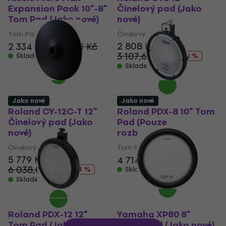
Expansion Pack 10"-8"
Činelový pad (Jako
Tom Pad (Jako nové)
nové)
Tom Pad
Činelový pad
2 808 Kč
2 334 Kč
2 375,01 Kč
3 107,61 Kč
Skladem
- 10 %
Skladem
Jako nové
Jako nové
Roland CY-12C-T 12"
Roland PDX-8 10" Tom
Činelový pad (Jako
Pad (Pouze
nové)
rozbaleno)
Činelový pad
Tom Pad
5 779 Kč
4 714 Kč
6 038,01 Kč
- 4 %
Skladem
Skladem
Roland PDX-12 12"
Yamaha XP80 8"
Tom Pad (Jako nové)
Snare Pad (Jako nové)