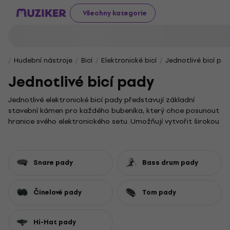
Všechny kategorie
Hudební nástroje
Bicí
Elektronické bicí
Jednotlivé bicí pa
Jednotlivé bicí pady
Jednotlivé elektronické bicí pady představují základní
stavební kámen pro každého bubeníka, který chce posunout
hranice svého elektronického setu. Umožňují vytvořit širokou
škálu zvuků a efektů, které obohatí hudební projev a vnesou
do vašich rytmů zcela novou dimenzi.
Klíčem k rytmické dynamice jsou
Snare pady
, které věrně
Snare pady
Bass drum pady
simulují zvuk malého bubnu a jsou nepostradatelné v
žánrech od rocku po elektroniku. Pevný základ každému
beatu dodají
Bass drum pady
, jejichž hluboké údery jsou
Činelové pady
Tom pady
klíčové nejen pro taneční hudbu. O charakteristický třpyt a
průrazné akcenty se postarají
Činelové pady
. Rytmický
arzenál pak skvěle doplní
Tom pady
, které vnesou do
Hi-Hat pady