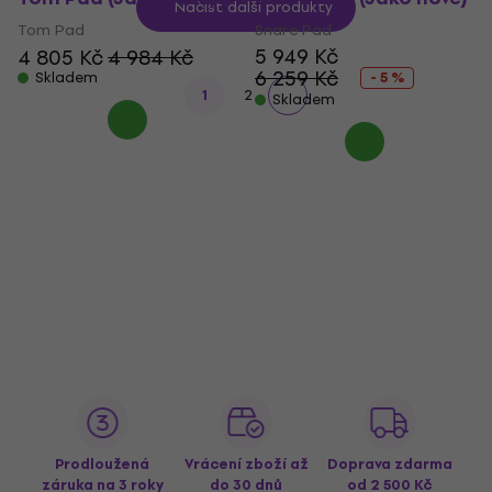
Načíst další produkty
Tom Pad
Snare Pad
5 949 Kč
4 805 Kč
4 984 Kč
6 259 Kč
Skladem
- 5 %
1
2
Skladem
Prodloužená
Vrácení zboží až
Doprava zdarma
záruka na 3 roky
do 30 dnů
od 2 500 Kč