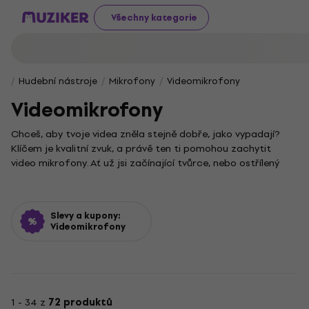
Všechny kategorie
Hudební nástroje
Mikrofony
Videomikrofony
Videomikrofony
Chceš, aby tvoje videa zněla stejně dobře, jako vypadají?
Klíčem je kvalitní zvuk, a právě ten ti pomohou zachytit
video mikrofony. Ať už jsi začínající tvůrce, nebo ostřílený
profesionál, spolehlivý mikrofon s čistým přenosem zvuku
posune tvé záznamy na novou úroveň.
Pro specifické potřeby natáčení prozkoumej naši
Slevy a kupony:
podkategorii
Video mikrofóny SR
. Najdeš v ní modely
Videomikrofony
navržené pro maximální flexibilitu, ať už točíš v terénu, nebo
v ateliéru. Správně zvolený mikrofon je zárukou křišťálově
čistého zvuku bez nežádoucího šumu.
Nezapomeň ani na příslušenství, které ti práci s video
1 - 34 z
72 produktů
mikrofony ještě více usnadní. Kvalitní držáky, protivětrné