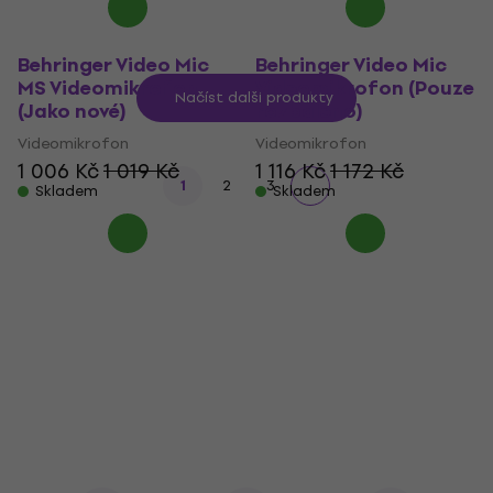
Behringer Video Mic
Behringer Video Mic
MS Videomikrofon
Videomikrofon (Pouze
Načíst další produkty
(Jako nové)
rozbaleno)
Videomikrofon
Videomikrofon
1 006 Kč
1 019 Kč
1 116 Kč
1 172 Kč
1
2
3
Skladem
Skladem