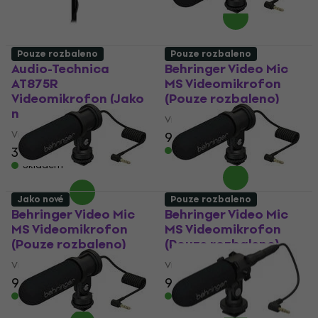
Pouze rozbaleno
Pouze rozbaleno
Audio-Technica
Behringer Video Mic
AT875R
MS Videomikrofon
Videomikrofon (Jako
(Pouze rozbaleno)
nové)
Videomikrofon
Videomikrofon
967 Kč
1 068 Kč
3 961 Kč
4 084,74 Kč
Skladem
Skladem
Jako nové
Pouze rozbaleno
Behringer Video Mic
Behringer Video Mic
MS Videomikrofon
MS Videomikrofon
(Pouze rozbaleno)
(Pouze rozbaleno)
Videomikrofon
Videomikrofon
996 Kč
1 088 Kč
972 Kč
1 070 Kč
Skladem
Skladem