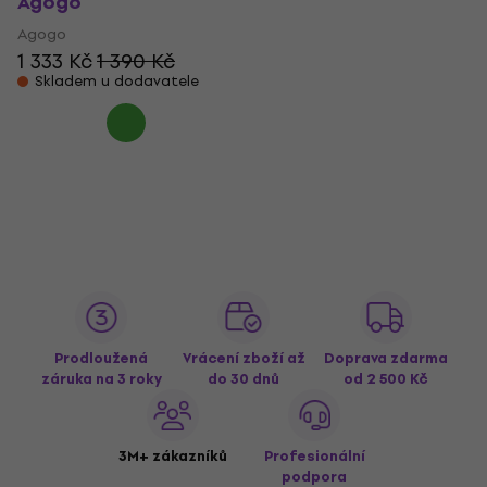
Agogo
Agogo
1 333 Kč
1 390 Kč
Skladem u dodavatele
Prodloužená
Vrácení zboží až
Doprava zdarma
záruka na 3 roky
do 30 dnů
od 2 500 Kč
3M+ zákazníků
Profesionální
podpora