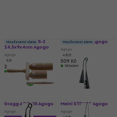
Noicetone S005-2
Nino NINO561 Agogo
Množstevní sleva
Množstevní sleva
24,5x9x4cm Agogo
Agogo
Agogo
4,8
/5
509 Kč
5
/5
239 Kč
Skladem
Skladem
Stagg AGG-55 Agogo
Meinl STBAG2 Agogo
Agogo
Agogo