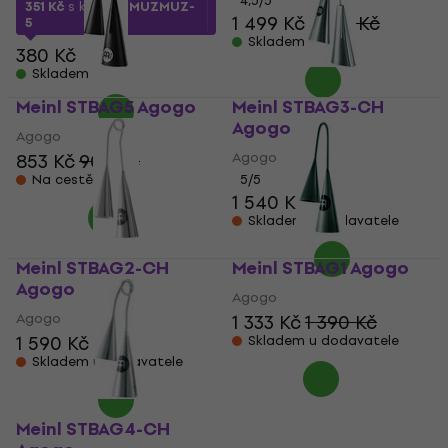
4,5
/5
351 Kč
s kódem
MUZMUZ-
1 499 Kč
1 583 Kč
5
Skladem
380 Kč
Skladem
Meinl STBAG5 Agogo
Meinl STBAG3-CH
Agogo
Agogo
Agogo
853 Kč
902 Kč
Na cestě
5
/5
1 540 Kč
Skladem u dodavatele
Meinl STBAG2-CH
Meinl STBAG1 Agogo
Agogo
Agogo
Agogo
1 333 Kč
1 390 Kč
1 590 Kč
Skladem u dodavatele
Skladem u dodavatele
Meinl STBAG4-CH