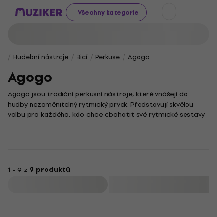
Všechny kategorie
Hudební nástroje
Bicí
Perkuse
Agogo
Agogo
Agogo jsou tradiční perkusní nástroje, které vnášejí do
hudby nezaměnitelný rytmický prvek. Představují skvělou
volbu pro každého, kdo chce obohatit své rytmické sestavy
o výrazný a živý zvuk, typický nejen pro latinskoamerickou
hudbu.
Své uplatnění nacházejí tyto nástroje v rozmanitých
hudebních stylech, od samby až po funk. Jejich
charakteristický tón dodá vašim skladbám energii a
1 - 9 z
9 produktů
dynamiku. Díky jednoduchému ovládání se agogo stanou
Filtrovat
vítaným doplňkem každé sbírky perkusí.