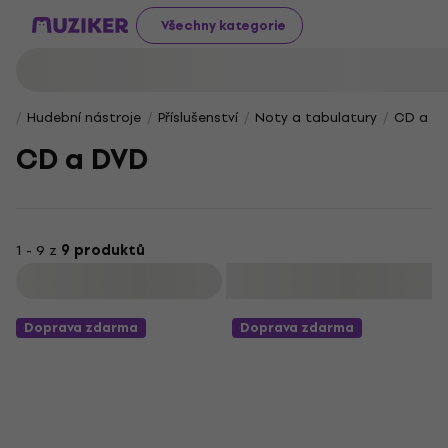
Všechny kategorie
Hudební nástroje
Příslušenství
Noty a tabulatury
CD a D
CD a DVD
1 - 9 z
9 produktů
Filtrovat
Doprava zdarma
Doprava zdarma