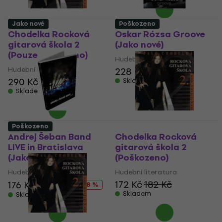
Jako nové
Poškozeno
Chodelka Rocková
Oskar Rózsa Groove
gitarová škola 2
(Jako nové)
(Pouze rozbaleno)
Hudební literatura
Hudební literatura
228 Kč
269 Kč
290 Kč
Skladem
Skladem
Poškozeno
Andrej Šeban Band
Chodelka Rocková
LIVE in Bratislava
gitarová škola 2
(Jako nové)
(Poškozeno)
Hudební literatura
Hudební literatura
172 Kč
182 Kč
176 Kč
214 Kč
- 18 %
Skladem
Skladem