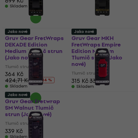
899 Kč
Skladem
Jako nové
Jako nové
Gruv Gear FretWraps
Gruv Gear MKH
DEKADE Edition
FretWraps Empire
Medium Tlumič strun
Edition Medium
(Jako nové)
Tlumič strun (Jako
nové)
Tlumič strun
364 Kč
Tlumič strun
424,71 Kč
315 Kč
336 Kč
- 14 %
Skladem
Skladem
Jako nové
Gruv Gear Fretwrap
Gruv Gear FretWraps
SM Walnut Tlumič
Red Small Tlumič
strun (Jako nové)
strun (Jako nové)
Tlumič strun
Tlumič strun
339 Kč
352 Kč
Skladem
Skladem