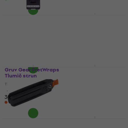
Gruv Gear FretWraps
DEKADE Edition Small
Gruv Gear Fretwrap
Tlumič strun
Tlumič strun (Jako
nové)
Tlumič strun
Tlumič strun
5
/5
498 Kč
355 Kč
Na cestě
Skladem
Gruv Gear FretWraps
Gruv Gear Fretwrap
Tlumič strun
Tlumič strun
Tlumič strun
Tlumič strun
4,7
/5
4,7
/5
370 Kč
439 Kč
Na cestě
Na cestě
Gruv Gear FUMP5-BLK
Gruv Gear Fretwrap 3-
Tlumič strun
Pack Tlumič strun