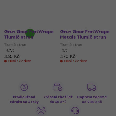
Tlumič strun
Tlumič strun
2,5
/5
4,7
/5
670 Kč
949 Kč
Na cestě
Není skladem
Gruv Gear FretWraps
Gruv Gear FretWraps
Tlumič strun
Metals Tlumič strun
Tlumič strun
Tlumič strun
4,7
/5
5
/5
435 Kč
470 Kč
Není skladem
Není skladem
Prodloužená
Vrácení zboží až
Doprava zdarma
záruka na 3 roky
do 30 dnů
od 2 500 Kč