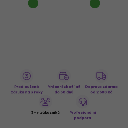
Prodloužená
Vrácení zboží až
Doprava zdarma
záruka na 3 roky
do 30 dnů
od 2 500 Kč
3M+ zákazníků
Profesionální
podpora