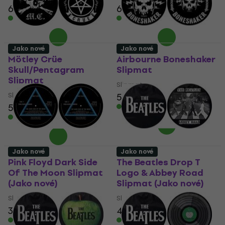
619 Kč
619 Kč
Skladem
Skladem
Jako nové
Jako nové
Mötley Crüe
Airbourne Boneshaker
Skull/Pentagram
Slipmat
Slipmat
Slipmat
Slipmat
557 Kč
569 Kč
557 Kč
569 Kč
Skladem
Skladem
Jako nové
Jako nové
Pink Floyd Dark Side
The Beatles Drop T
Of The Moon Slipmat
Logo & Abbey Road
(Jako nové)
Slipmat (Jako nové)
Slipmat
Slipmat
351 Kč
372 Kč
437 Kč
Skladem
Skladem