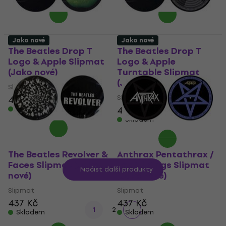
Jako nové
Jako nové
The Beatles Drop T
The Beatles Drop T
Logo & Apple Slipmat
Logo & Apple
(Jako nové)
Turntable Slipmat
(Jako nové)
Slipmat
Slipmat
440 Kč
437 Kč
Skladem
Skladem
The Beatles Revolver &
Anthrax Pentathrax /
Faces Slipmat (Jako
For All Kings Slipmat
Načíst další produkty
nové)
(Jako nové)
Slipmat
Slipmat
437 Kč
437 Kč
1
2
Skladem
Skladem