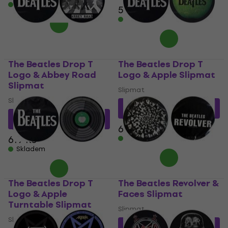
Skladem
519 Kč
Skladem
The Beatles Drop T
The Beatles Drop T
Logo & Abbey Road
Logo & Apple Slipmat
Slipmat
Slipmat
Slipmat
451 Kč
s kódem
MUZMUZ-
25
448 Kč
s kódem
MUZMUZ-25
619 Kč
619 Kč
Skladem
Skladem
The Beatles Drop T
The Beatles Revolver &
Logo & Apple
Faces Slipmat
Turntable Slipmat
Slipmat
Slipmat
448 Kč
s kódem