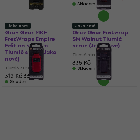
Skladem
Jako nové
Jako nové
Gruv Gear MKH
Gruv Gear Fretwrap
FretWraps Empire
SM Walnut Tlumič
Edition Medium
strun (Jako nové)
Tlumič strun (Jako
Tlumič strun
nové)
335 Kč
Tlumič strun
Skladem
312 Kč
331 Kč
Skladem
Gruv Gear FretWraps
Gruv Gear Fretwrap
Red Small Tlumič
Tlumič strun (Jako
strun (Jako nové)
nové)
Tlumič strun
Tlumič strun
342 Kč
355 Kč
Skladem
Skladem