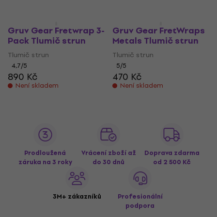
949 Kč
435 Kč
Není skladem
Není skladem
Gruv Gear Fretwrap 3-
Gruv Gear FretWraps
Pack Tlumič strun
Metals Tlumič strun
Tlumič strun
Tlumič strun
4,7
/5
5
/5
890 Kč
470 Kč
Není skladem
Není skladem
Prodloužená
Vrácení zboží až
Doprava zdarma
záruka na 3 roky
do 30 dnů
od 2 500 Kč
3M+ zákazníků
Profesionální
podpora