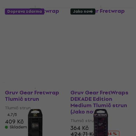
Gruv Gear Fretwrap
Gruv Gear Fretwrap
Doprava zdarma
Jako nové
Tlumič strun
SM Stone White
Tlumič strun
Tlumič strun
Tlumič strun
4,7
/5
4,7
/5
359 Kč
s kódem
MUZMUZ-
435 Kč
10
Skladem
399 Kč
Skladem
Jako nové
Jako nové
Gruv Gear Fretwrap
Gruv Gear FretWraps
Tlumič strun
DEKADE Edition
Medium Tlumič strun
Tlumič strun
(Jako nové)
4,7
/5
409 Kč
Tlumič strun
364 Kč
Skladem
424,71 Kč
- 14 %