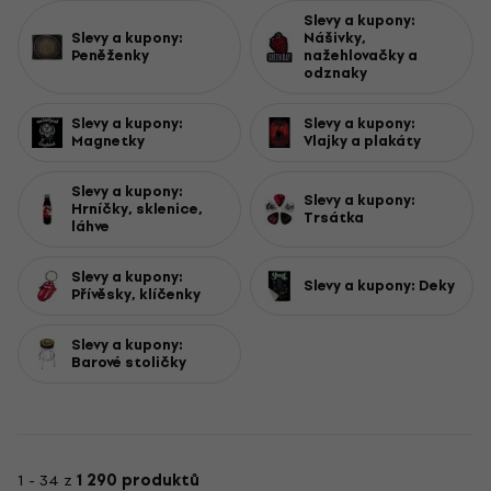
Slevy a kupony:
Slevy a kupony:
Nášivky,
Peněženky
nažehlovačky a
odznaky
Slevy a kupony:
Slevy a kupony:
Magnetky
Vlajky a plakáty
Slevy a kupony:
Slevy a kupony:
Hrníčky, sklenice,
Trsátka
láhve
Slevy a kupony:
Slevy a kupony: Deky
Přívěsky, klíčenky
Slevy a kupony:
Barové stoličky
1 - 34 z
1 290 produktů