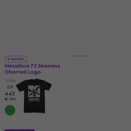
Nášivka / Odznak
Tričko
179 Kč
223 Kč
- 20 %
4,8
/5
407 Kč
Skladem
485 Kč
- 16 %
Skladem
Akce
HAPPY HOUR
5 variant
5 variant
Metallica 72 Seasons
Metallica Master of
Charred Logo
Puppets Tracks
Tričko
Tričko
5
/5
4,9
/5
443 Kč
471 Kč
438 Kč
473 Kč
Skladem
Skladem