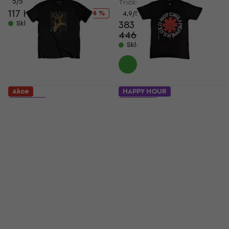
5
/5
Tričko
117 Kč
208 Kč
- 44 %
4,9
/5
383 Kč
Skladem
446 Kč
- 14 %
Skladem
Akce
HAPPY HOUR
5 variant
5 variant
System of a Down 20
Red Hot Chili Peppers
Years Hand
Stencil
Tričko
Tričko
4,8
/5
4,9
/5
399 Kč
425 Kč
377 Kč
392 Kč
Skladem
Skladem