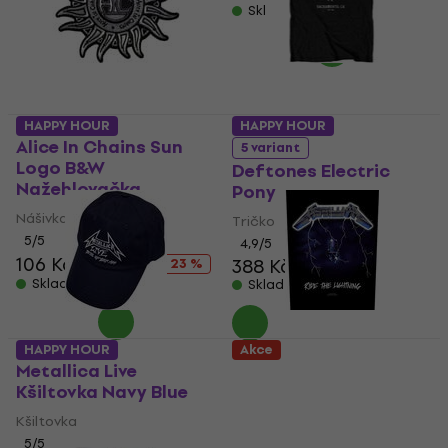
Skladem
HAPPY HOUR
HAPPY HOUR
Alice In Chains Sun
5 variant
Logo B&W
Deftones Electric
Nažehlovačka
Pony
Nášivka / Odznak
Tričko
5
/5
4,9
/5
106 Kč
138 Kč
388 Kč
396 Kč
- 23 %
Skladem
Skladem
HAPPY HOUR
Akce
Metallica Live
Metallica Ride The
Kšiltovka Navy Blue
Lightning Nášivka
Kšiltovka
Nášivka / Odznak
5
/5
4,8
/5