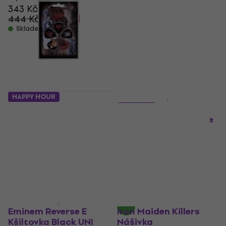
343 Kč
284 Kč
444 Kč
- 23 %
Skladem
Skladem
HAPPY HOUR
HAPPY HOUR
Death Albums Trsátko
5 variant
Metallica And Justice
Trsátko
For All
175 Kč
197 Kč
Skladem
Tričko
5
/5
552 Kč
624 Kč
- 12 %
Skladem
HAPPY HOUR
Akce
Eminem Reverse E
Iron Maiden Killers
Kšiltovka Black UNI
Nášivka