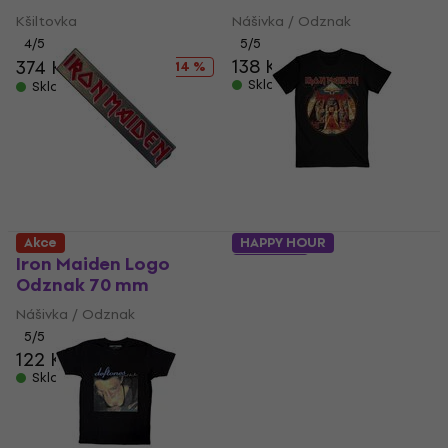
Kšiltovka
Nášivka / Odznak
4
/5
5
/5
138 Kč
151 Kč
374 Kč
436 Kč
- 14 %
Skladem
Skladem
Akce
HAPPY HOUR
Iron Maiden Logo
5 variant
Odznak 70 mm
Iron Maiden
Powerslave Lightning
Nášivka / Odznak
Circle
5
/5
122 Kč
Tričko
Skladem
4,9
/5
400 Kč
531 Kč
- 25 %
Skladem