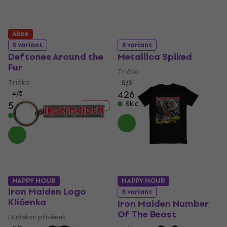
Akce
HAPPY HOUR
5 variant
5 variant
Deftones Around the
Metallica Spiked
Fur
Tričko
Tričko
5
/5
426 Kč
472 Kč
4
/5
570 Kč
650 Kč
Skladem
- 12 %
Skladem
HAPPY HOUR
HAPPY HOUR
Iron Maiden Logo
5 variant
Klíčenka
Iron Maiden Number
Of The Beast
Hudební přívěsek