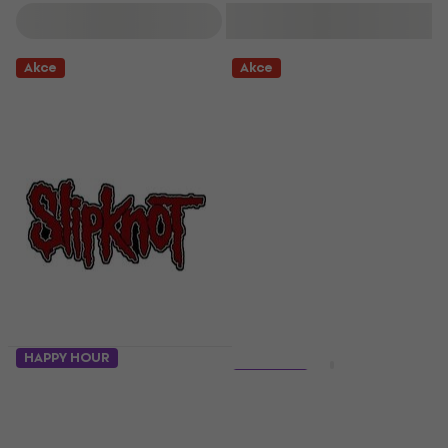
Filtrovat
Akce
Akce
HAPPY HOUR
HAPPY HOUR
Slipknot Logo Cut-
5 variant
Out (Retail Pack)
Metallica And Justice
Nášivka
For All Tracks