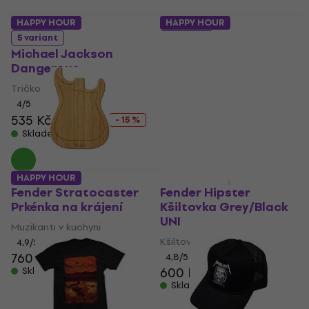
HAPPY HOUR
HAPPY HOUR
5 variant
5 variant
Michael Jackson
Metallica Hetfield
Dangerous
Iron Cross
Tričko
Tričko
4
/5
4,8
/5
535 Kč
632 Kč
539 Kč
663 Kč
- 15 %
- 19 %
Skladem
Skladem
HAPPY HOUR
HAPPY HOUR
Fender Stratocaster
Fender Hipster
Prkénka na krájení
Kšiltovka Grey/Black
UNI
Muzikanti v kuchyni
Kšiltovka
4,9
/5
760 Kč
787 Kč
4,8
/5
600 Kč
Skladem
Skladem