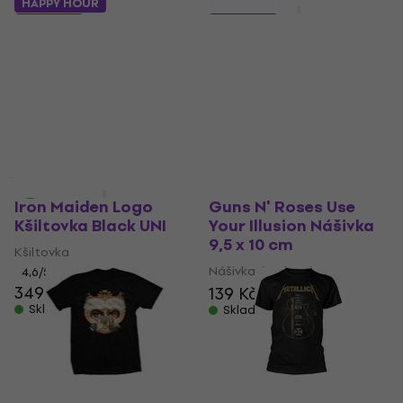
HAPPY HOUR
HAPPY HOUR
5 variant
5 variant
Linkin Park Soldier
Metallica Master of
Hybrid Theory
Puppets
Tričko
Tričko
5
/5
4,9
/5
397 Kč
434 Kč
536 Kč
- 19 %
Skladem
Skladem
HAPPY HOUR
HAPPY HOUR
Iron Maiden Logo
Guns N' Roses Use
Kšiltovka Black UNI
Your Illusion Nášivka
9,5 x 10 cm
Kšiltovka
Nášivka / Odznak
4,6
/5
349 Kč
397 Kč
139 Kč
Skladem
Skladem