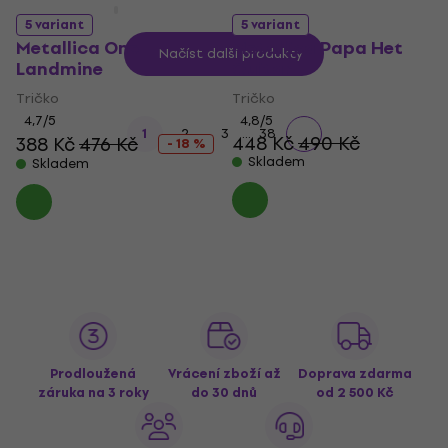
5 variant
5 variant
Metallica One
Metallica Papa Het
Načíst další produkty
Landmine
Guitar
Tričko
Tričko
4,7
/5
4,8
/5
...
1
2
3
38
448 Kč
490 Kč
388 Kč
476 Kč
- 18 %
Skladem
Skladem
Prodloužená
Vrácení zboží až
Doprava zdarma
záruka na 3 roky
do 30 dnů
od 2 500 Kč