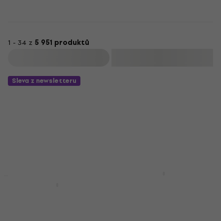
1 - 34 z
5 951 produktů
Filtrovat
Sleva z newsletteru
Daft Punk - Random
Novinka
Access Memories (2
Sade - The Best of
LP)
Sade (2 LP)
LP deska
LP deska