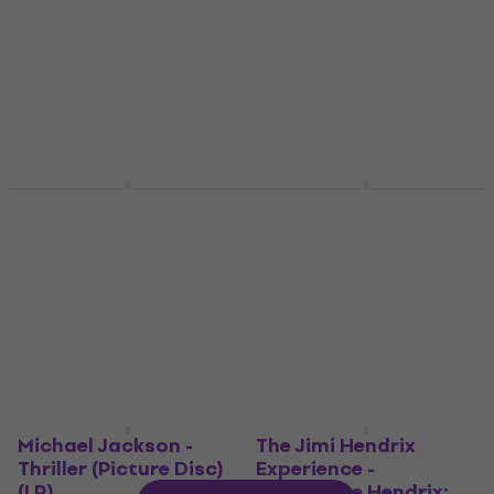
(180 g) (LP)
5
/5
LP deska
556 Kč
Skladem
5
/5
839 Kč
Skladem
The Weeknd - Starboy
Whitney Houston - I
(2 LP)
Will Always Love You:
The Best Of Whitney
LP deska
Houston (2 LP)
4,6
/5
1 096 Kč
LP deska
Skladem
4,7
/5
781 Kč
Skladem
Michael Jackson -
The Jimi Hendrix
Thriller (Picture Disc)
Experience -
(LP)
Experience Hendrix: