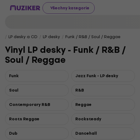
Všechny kategorie
LP desky a CD
LP desky
Funk / R&B / Soul / Reggae
Vinyl LP desky - Funk / R&B /
Soul / Reggae
Funk
Jazz Funk - LP desky
Soul
R&B
Contemporary R&B
Reggae
Roots Reggae
Rocksteady
Dub
Dancehall