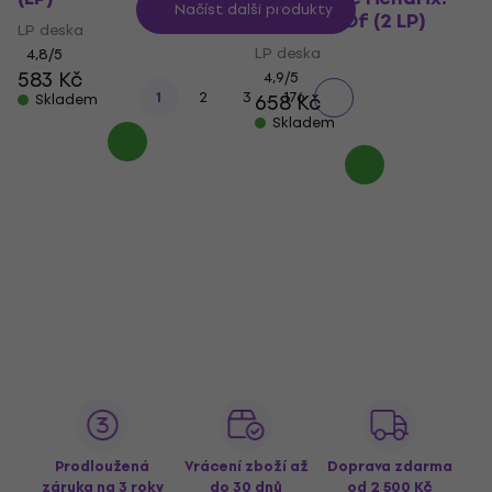
Načíst další produkty
The Best Of (2 LP)
LP deska
LP deska
4,8
/5
583 Kč
4,9
/5
...
1
2
3
176
658 Kč
Skladem
Skladem
Prodloužená
Vrácení zboží až
Doprava zdarma
záruka na 3 roky
do 30 dnů
od 2 500 Kč