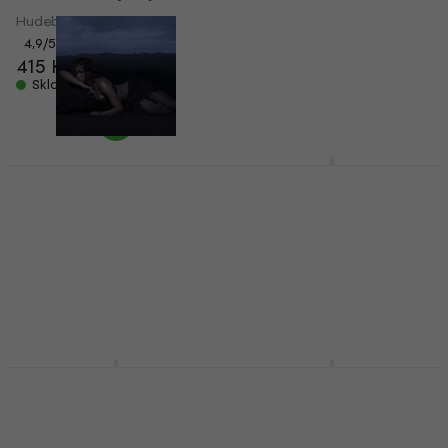
Hudební CD
Hudební CD
4,6
/5
356 Kč
4,9
/5
415 Kč
Skladem
Skladem
Michael Jackson -
Thriller (Reissue) (CD)
Tate McRae - So Close
To What??? (Deluxe
Hudební CD
Edition) (CD)
4,7
/5
303 Kč
Hudební CD
Skladem
5
/5
309 Kč
Skladem
Michael Jackson -
My Chemical
Thriller (40th
Romance - The Black
Anniversary) (2 CD)
Parade (Repress) (CD)