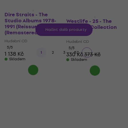
Dire Straits - The
Studio Albums 1978-
Westlife - 25 - The
1991 (Reissue)
Ultimate Collection
Načíst další produkty
(Remastered) (6 CD)
(CD)
Hudební CD
Hudební CD
5
/5
5
/5
...
1
2
3
82
1 138 Kč
330 Kč
373 Kč
Skladem
Skladem