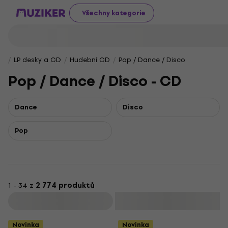
Všechny kategorie
LP desky a CD
Hudební CD
Pop / Dance / Disco
Pop / Dance / Disco - CD
Dance
Disco
Pop
1 - 34 z
2 774 produktů
Filtrovat
Novinka
Novinka