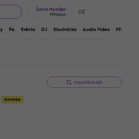
wroomy
Tipy na dárky
Často kladené otázky
Blog
Zóna Muziker
CZ
Přihlásit
ny
PA
Světla
DJ
Sluchátka
Audio Video
Příslušens
Nejoblíbenější
Novinka