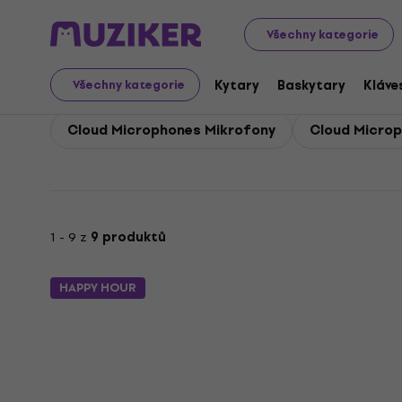
Cloud Microphones
Všechny kategorie
Kytary
Baskytary
Kláve
Všechny kategorie
Cloud Microphones Mikrofony
Cloud Microp
1 - 9 z
9 produktů
HAPPY HOUR