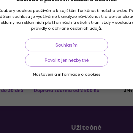
Soubory cookies používáme k zajištění funkčnosti našeho webu. P
dělení souhlasu je využíváme k analýze návštěvnosti a personaliza
Cloud Microphones Cloud JRS-34-P
reklamy na reklamních platformách třetích stran, vždy v souladu 
Páskový mikrofon
pravidly o
ochraně osobních údajů
.
Páskový mikrofon
37 590 Kč
43 690 Kč
- 14 %
Souhlasím
Jen na objednávku
Povolit jen nezbytné
Nastavení a informace o cookies
ž do 30 dnů
Doprava zdarma
od 2 500 Kč
3M+
Užitečné