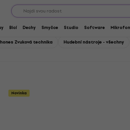
Sho
sy
Bicí
Dechy
Smyčce
Studio
Software
Mikrofo
hones Zvuková technika
Hudební nástroje - všechny
Novinka