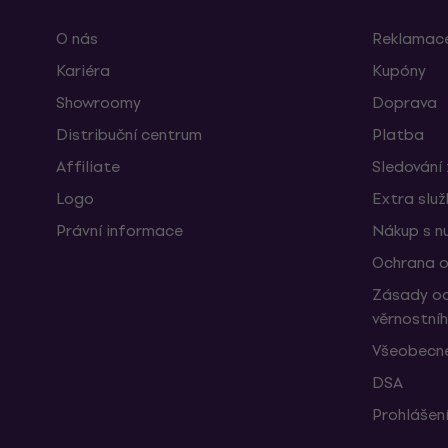
O nás
Reklamace
Kariéra
Kupóny
Showroomy
Doprava
Distribuční centrum
Platba
Affiliate
Sledování 
Logo
Extra slu
Právní informace
Nákup s n
Ochrana o
Zásady oc
věrnostní
Všeobecné
DSA
Prohlášení