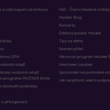
 a odstoupení od smlouvy
FAQ - Často kladené otázky
Muziker Blog
Koncerty
Dárkový poukaz Muziker
zásilky
Tipy na dárky
žby
Seznam přání
ulovou DPH
Věrnostní program Muziker 
sobních údajů
Nastavení cookies
hrany osobních údajů
Upozornění na podvodné st
ho programu MUZIKER Smile
Jak recyklovat elektroodpa
 obchodní podmínky
 o přístupnosti