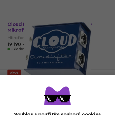
Jako nové
Cloud Microphones TRUE BLUE 520
Mikrofonní předzesilovač
Mikrofonní předzesilovač
19 190 Kč
Skladem
Akce
Cloud Microphones CL-2 Mikrofonní
předzesilovač (Jako nové)
Mikrofonní předzesilovač
4 551 Kč
4 721 Kč
Skladem
Souhlas s použitím souborů cookies