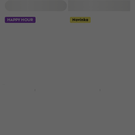
Filtrovat
HAPPY HOUR
Novinka
Novinka
Cloud Microphones
Cloud Microphones
CL-1 Mikrofonní
TRUE BLUE 520
předzesilovač
Mikrofonní
předzesilovač
Mikrofonní předzesilovač
Mikrofonní předzesilovač
5
/5
2 799 Kč
19 190 Kč
Skladem