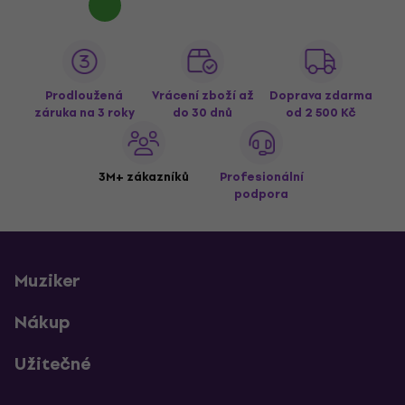
Prodloužená
Vrácení zboží až
Doprava zdarma
záruka na 3 roky
do 30 dnů
od 2 500 Kč
3M+ zákazníků
Profesionální
podpora
Muziker
Nákup
Užitečné