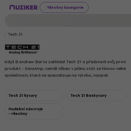
Všechny kategorie
Tech 21
Když B.Andrew Barta zakládal Tech 21 a představil svůj první
produkt - SansAmp, neměl vůbec v plánu stát se hlavou velké
společnosti, která se specializuje na výrobu, naopak
SansAmp původně vytvořil pro vlastní použití. Dnes však Tech
21 patří ke světové špičce výrobců kytarových a basových
pedálů, zesilovačů a DI boxů.
Tech 21 Kytary
Tech 21 Baskytary
Hudební nástroje
- všechny