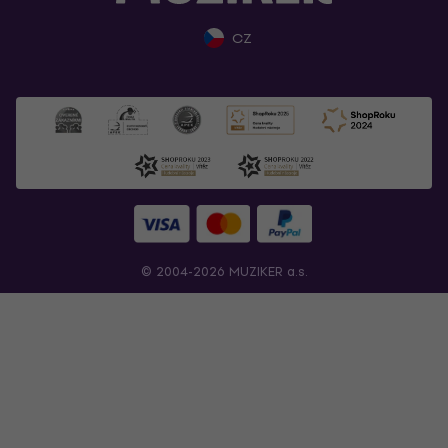
CZ
© 2004-2026 MUZIKER a.s.