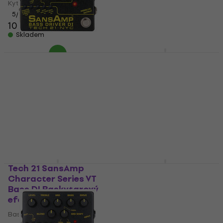
Baskytarový efekt
Kytarový multiefekt
6 539 Kč
5
/5
10 390 Kč
Na cestě
Skladem
Tech 21 Bass Driver D.I.
Tech 21 SansAmp Bass
V.2 Baskytarový efekt
Driver Programmable
ELITE Baskytarový
Baskytarový efekt
předzesilovač
5
/5
8 229 Kč
Baskytarový předzesilovač
Na cestě
9 589 Kč
Na cestě
Tech 21 SansAmp
Tech 21 SansAmp
Character Series VT
Street Driver 48
Bass DI Baskytarový
Baskytarový efekt
efekt
Baskytarový efekt
Baskytarový efekt
5
/5