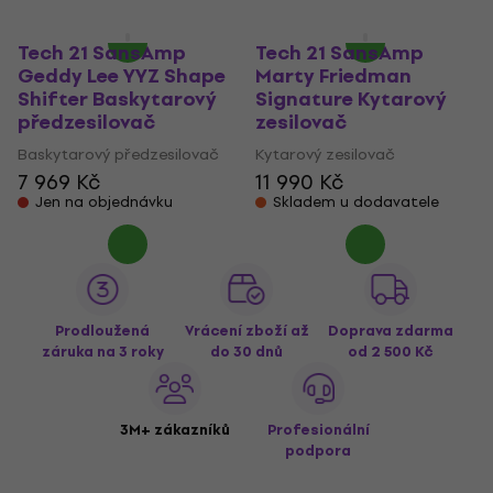
Jen na objednávku
Jen na objednávku
Tech 21 SansAmp
Tech 21 SansAmp
Geddy Lee YYZ Shape
Marty Friedman
Shifter Baskytarový
Signature Kytarový
předzesilovač
zesilovač
Baskytarový předzesilovač
Kytarový zesilovač
7 969 Kč
11 990 Kč
Jen na objednávku
Skladem u dodavatele
Prodloužená
Vrácení zboží až
Doprava zdarma
záruka na 3 roky
do 30 dnů
od 2 500 Kč
3M+ zákazníků
Profesionální
podpora