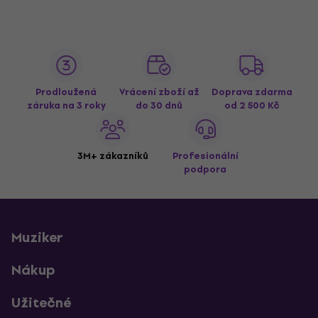
Prodloužená
Vrácení zboží až
Doprava zdarma
záruka na 3 roky
do 30 dnů
od 2 500 Kč
3M+ zákazníků
Profesionální
podpora
Muziker
Nákup
Užitečné