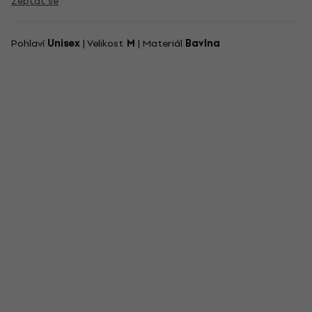
Zeptat se
Pohlaví
Unisex
| Velikost
M
| Materiál
Bavlna