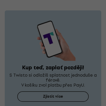
Kup teď, zaplať později!
S Twisto si odložíš splatnost jednoduše a
férově.
V košíku zvol platbu přes PayU.
Zjistit více