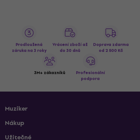
Prodloužená
Vrácení zboží až
Doprava zdarma
záruka na 3 roky
do 30 dnů
od 2 500 Kč
3M+ zákazníků
Profesionální
podpora
Muziker
Nákup
Užitečné