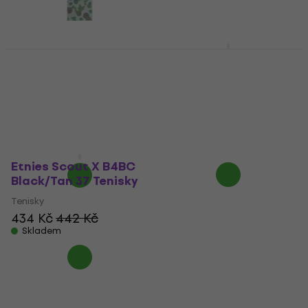
Globe Perforated
Etnies Jameson 2 Eco
Clear/Cactied
Black/Black/White 37
Skateboardový Grip
Tenisky
33"
Tenisky
Náhradní díl pro skateboard
5
/5
969 Kč
500 Kč
Skladem
Skladem
Etnies Scout X B4BC
Black/Tan 37 Tenisky
Tenisky
434 Kč
442 Kč
Skladem