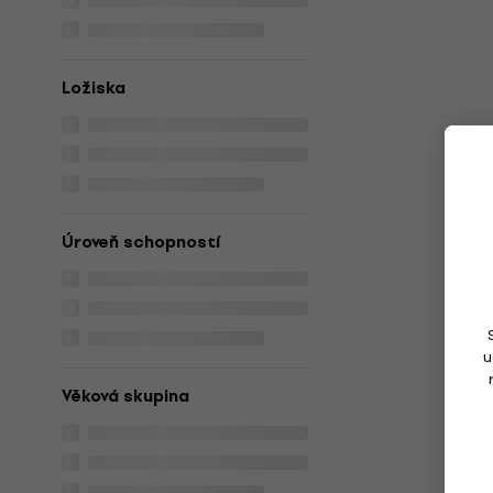
Ložiska
Úroveň schopností
u
Věková skupina