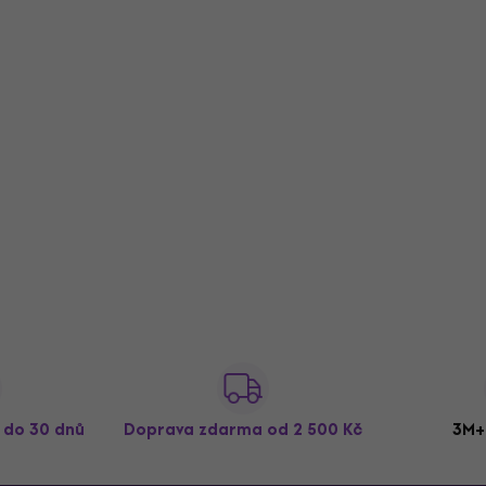
ž do 30 dnů
Doprava zdarma
od 2 500 Kč
3M+