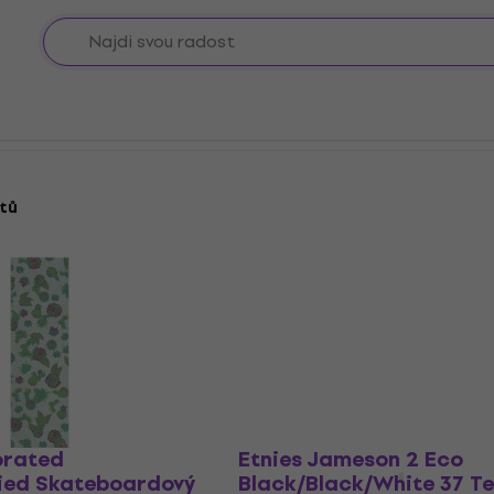
nství
tů
orated
Etnies Jameson 2 Eco
ied Skateboardový
Black/Black/White 37 Te