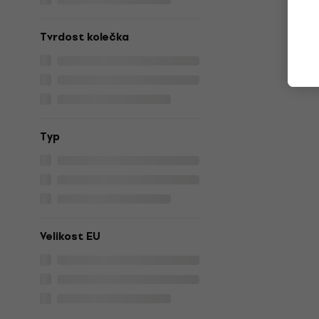
Tvrdost kolečka
Typ
Velikost EU