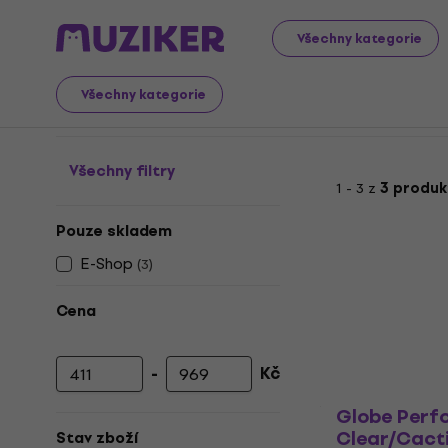
Sportovní potřeby
Skateboardy a příslušenství
Všechny kategorie
Skateboardy a přísluše
Všechny kategorie
Všechny filtry
1 - 3 z
3 produk
Pouze skladem
E-Shop
(
3
)
Cena
-
Kč
Minimální cena
Maximální cena
Globe Perf
Clear/Cact
Stav zboží