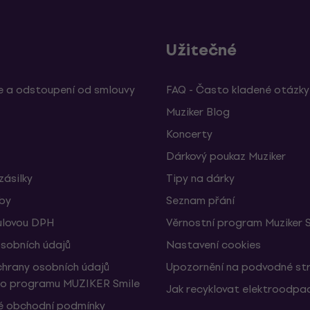
Užitečné
 a odstoupení od smlouvy
FAQ - Často kladené otázky
Muziker Blog
Koncerty
Dárkový poukaz Muziker
zásilky
Tipy na dárky
žby
Seznam přání
ulovou DPH
Věrnostní program Muziker 
sobních údajů
Nastavení cookies
hrany osobních údajů
Upozornění na podvodné st
ho programu MUZIKER Smile
Jak recyklovat elektroodpa
 obchodní podmínky