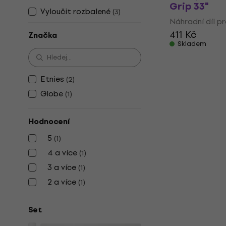
Grip 33"
Vyloučit rozbalené
(
3
)
Náhradní díl p
411 Kč
Značka
Skladem
Etnies
(
2
)
Globe
(
1
)
Hodnocení
5
(
1
)
4 a více
(
1
)
3 a více
(
1
)
2 a více
(
1
)
Set