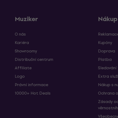
Muziker
Nákup
O nás
Reklamace
Kariéra
Kupóny
Showroomy
Doprava
Distribuční centrum
Platba
Affiliate
Sledování 
Logo
Extra slu
Právní informace
Nákup s n
10000+ Hot Deals
Ochrana o
Zásady oc
věrnostní
Všeobecné