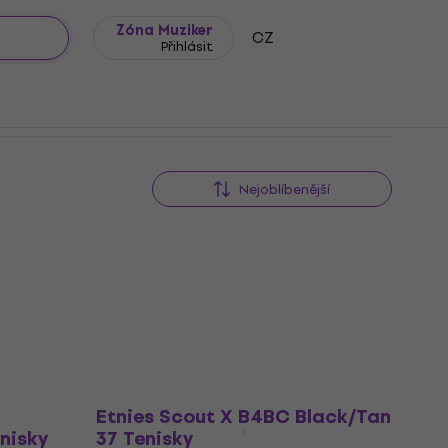
Zóna Muziker
CZ
Přihlásit
Nejoblíbenější
Etnies Scout X B4BC Black/Tan
nisky
37 Tenisky