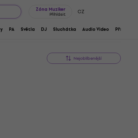
wroomy
Tipy na dárky
Často kladené otázky
Blog
Zóna Muziker
CZ
Přihlásit
ny
PA
Světla
DJ
Sluchátka
Audio Video
Příslušens
Nejoblíbenější