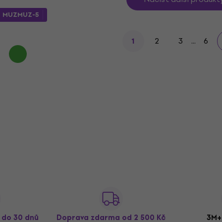
m
MUZMUZ-5
2
3
...
6
1
ž do 30 dnů
Doprava zdarma
od 2 500 Kč
3M+