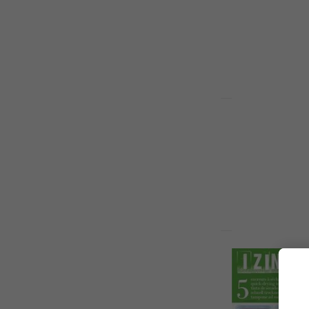
46 ks-Cesto
Razítko
304 Kč
Skladem
HAPPY HOUR
Aladine St
46 ks-Hobb
Razítko
232 Kč
Skladem
Aladine St
54 ks-Venku
Razítko