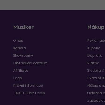
Muziker
Nákup
O nás
Reklamace
Kariéra
Kupóny
Showroomy
Doprava
Distribuční centrum
Platba
Affiliate
Sledování 
Logo
Extra slu
Právní informace
Nákup s n
10000+ Hot Deals
Ochrana o
Zásady oc