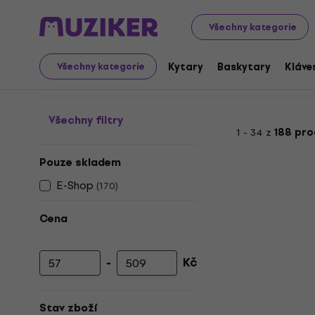
Art
Dekorativní techniky
Razítka
Všechny kategorie
Razítka
Kytary
Baskytary
Kláve
Všechny kategorie
Všechny filtry
1 - 34 z
188 pr
Pouze skladem
E-Shop
(
170
)
Cena
-
Kč
Minimální cena
Maximální cena
Stav zboží