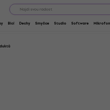
Sho
sy
Bicí
Dechy
Smyčce
Studio
Software
Mikrofo
oduktů