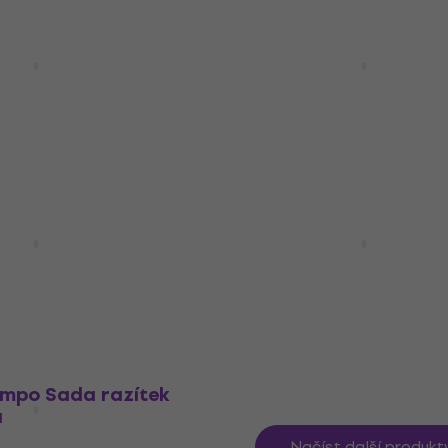
HAPPY HOUR
ampo Izink Sada
Aladine 03473 Sada raz
asic Colors
ks-Abeceda
Razítko
Kč
263 Kč
269 Kč
Skladem
nk Razítková
Aladine Izink Razítková
llow Green
poduška Mint Green
Razítko
č
104 Kč
108 Kč
Skladem
ampo Sada razítek
a
Načíst další produkt