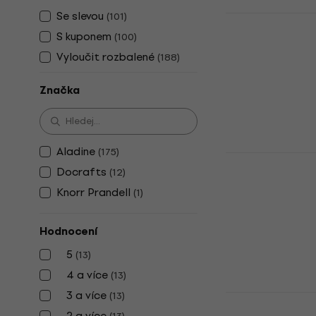
Se slevou
(
101
)
Aladine 037
ks-Kočky
S kuponem
(
100
)
Vyloučit rozbalené
Razítko
(
188
)
261 Kč
s kóde
Značka
299 Kč
Skladem
Aladine
(
175
)
Aladine 037
Docrafts
(
12
)
ks-Jarní lo
Knorr Prandell
(
1
)
Razítko
269 Kč
s kóde
Hodnocení
299 Kč
5
(
13
)
Skladem
4 a více
(
13
)
3 a více
(
13
)
Aladine 711
Přírodní mo
2 a více