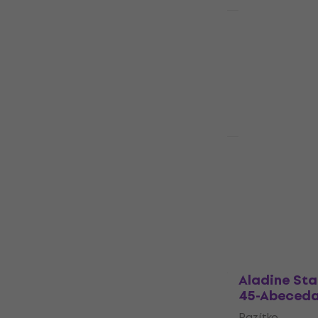
HAPPY HOUR
Aladine St
pigmentů B
Razítko
250 Kč
256 
Skladem
Aladine Izi
poduška Ye
Razítko
104 Kč
108 K
Skladem
Aladine St
45-Abeced
Razítko