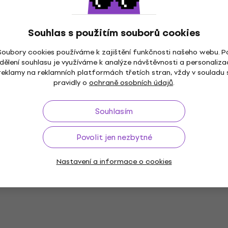
179 Kč
Skladem
Souhlas s použitím souborů cookies
nk Razítková
HAPPY HOUR
Soubory cookies používáme k zajištění funkčnosti našeho webu. P
mmer Colors
Aladine 03756 Sada raz
dělení souhlasu je využíváme k analýze návštěvnosti a personaliza
ks-Veselé Vánoce
reklamy na reklamních platformách třetích stran, vždy v souladu 
pravidly o
ochraně osobních údajů
.
Razítko
m
MUZMUZ-15
238 Kč
242 Kč
Skladem
Souhlasím
Povolit jen nezbytné
HAPPY HOUR
nk Razítková
Aladine Izink Razítková
Nastavení a informace o cookies
stel Turuqoise
poduška Dahlia Pink
Razítko
156 Kč
Skladem