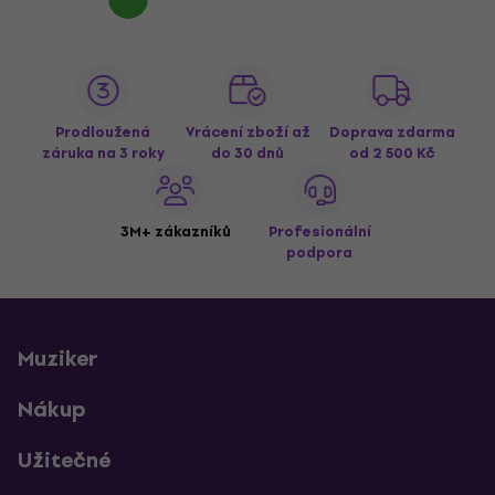
Prodloužená
Vrácení zboží až
Doprava zdarma
záruka na 3 roky
do 30 dnů
od 2 500 Kč
3M+ zákazníků
Profesionální
podpora
Muziker
Nákup
Užitečné