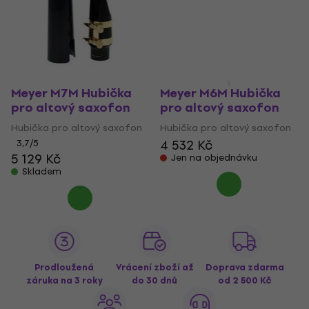
Meyer M7M Hubička
Meyer M6M Hubička
pro altový saxofon
pro altový saxofon
Hubička pro altový saxofon
Hubička pro altový saxofon
4 532 Kč
3,7
/5
5 129 Kč
Jen na objednávku
Skladem
Prodloužená
Vrácení zboží až
Doprava zdarma
záruka na 3 roky
do 30 dnů
od 2 500 Kč