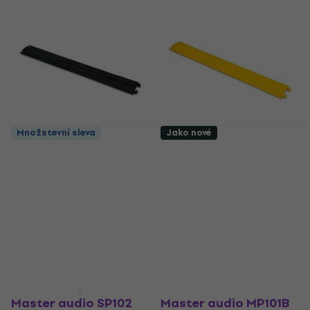
Množstevní sleva
Jako nové
Master audio MP101B
Master audio MP101Y
Kabelový most
Kabelový most
Kabelový most
Kabelový most
4,9
/5
4,6
/5
546 Kč
520 Kč
553 Kč
Skladem
Skladem
Jako nové
Jako nové
Master audio SP102
Master audio MP101B