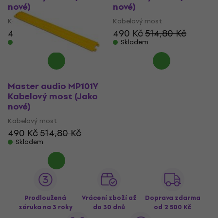
nové)
nové)
Kabelový most
Kabelový most
490 Kč
514,80 Kč
490 Kč
514,80 Kč
Skladem
Skladem
Master audio MP101Y
Kabelový most (Jako
nové)
Kabelový most
490 Kč
514,80 Kč
Skladem
Prodloužená
Vrácení zboží až
Doprava zdarma
záruka na 3 roky
do 30 dnů
od 2 500 Kč