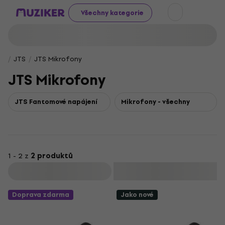
Všechny kategorie
JTS
JTS Mikrofony
JTS Mikrofony
JTS Fantomové napájení
Mikrofony - všechny
1 - 2 z
2 produktů
Filtrovat
Doprava zdarma
Jako nové