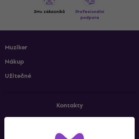
3M+ zákazníků
Profesionální
podpora
Muziker
Nákup
Užitečné
Kontakty
Kontaktuj nás