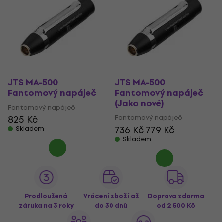
JTS MA-500
JTS MA-500
Fantomový napáječ
Fantomový napáječ
(Jako nové)
Fantomový napáječ
Fantomový napáječ
825 Kč
736 Kč
779 Kč
Skladem
Skladem
Prodloužená
Vrácení zboží až
Doprava zdarma
záruka na 3 roky
do 30 dnů
od 2 500 Kč