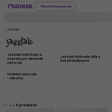
Všechny kategorie
Jazzlab
Jazzlab Nákrčníky a
Jazzlab Náhradní díly a
popruhy pro dechové
jiné příslušenství
nástroje
Hudební nástroje
- všechny
1 - 4 z
4 produktů