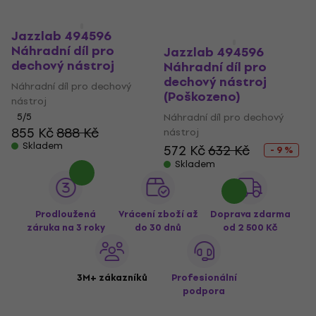
Jazzlab 494596
Náhradní díl pro
Jazzlab 494596
dechový nástroj
Náhradní díl pro
dechový nástroj
Náhradní díl pro dechový
(Poškozeno)
nástroj
5
/5
Náhradní díl pro dechový
855 Kč
888 Kč
nástroj
Skladem
572 Kč
632 Kč
- 9 %
Skladem
Prodloužená
Vrácení zboží až
Doprava zdarma
záruka na 3 roky
do 30 dnů
od 2 500 Kč
3M+ zákazníků
Profesionální
podpora