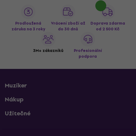
Prodloužená
Vrácení zboží až
Doprava zdarma
záruka na 3 roky
do 30 dnů
od 2 500 Kč
3M+ zákazníků
Profesionální
podpora
Muziker
Nákup
Užitečné