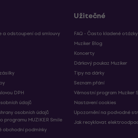
Užitečné
 a odstoupení od smlouvy
FAQ - Často kladené otázky
Muziker Blog
Koncerty
Dárkový poukaz Muziker
zásilky
Tipy na dárky
žby
Seznam přání
ulovou DPH
Věrnostní program Muziker 
sobních údajů
Nastavení cookies
hrany osobních údajů
Upozornění na podvodné st
ho programu MUZIKER Smile
Jak recyklovat elektroodpa
 obchodní podmínky