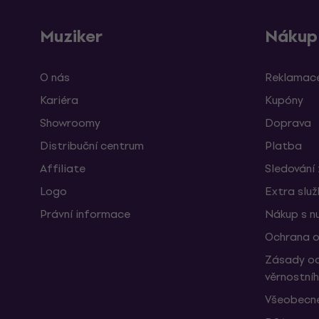
Muziker
Nákup
O nás
Reklamace
Kariéra
Kupóny
Showroomy
Doprava
Distribuční centrum
Platba
Affiliate
Sledování 
Logo
Extra slu
Právní informace
Nákup s n
Ochrana o
Zásady oc
věrnostní
Všeobecné