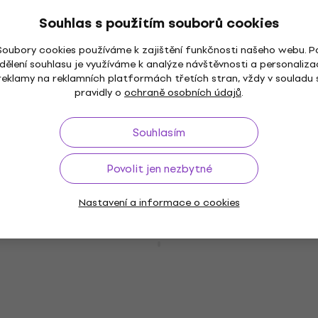
Ladicí mechanika pro kytaru
Souhlas s použitím souborů cookies
5
/5
1 090 Kč
Soubory cookies používáme k zajištění funkčnosti našeho webu. P
Skladem
dělení souhlasu je využíváme k analýze návštěvnosti a personaliza
reklamy na reklamních platformách třetích stran, vždy v souladu 
pravidly o
ochraně osobních údajů
.
Gotoh RG15 Nickel Vodič strun
Souhlasím
Vodič strun
4,8
/5
119 Kč
Povolit jen nezbytné
Skladem
Nastavení a informace o cookies
Gotoh GB707-5 B 3L/2R Black Ladicí
Množstevní sleva
mechanika pro baskytaru
Ladicí mechanika pro baskytaru
5
/5
1 562 Kč
Skladem