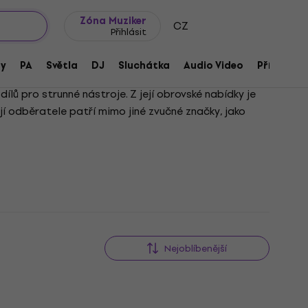
wroomy
Tipy na dárky
Často kladené otázky
Blog
Zóna Muziker
CZ
Přihlásit
ny
PA
Světla
DJ
Sluchátka
Audio Video
Příslušens
lů pro strunné nástroje. Z její obrovské nabídky je
jí odběratele patří mimo jiné zvučné značky, jako
Nejoblíbenější