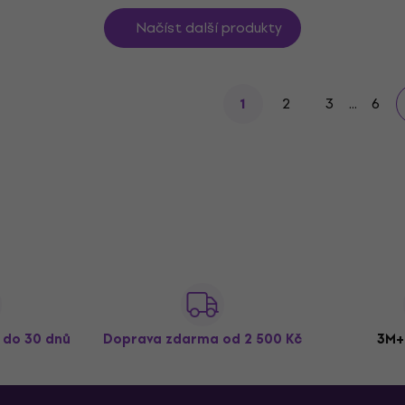
Načíst další produkty
2
3
...
6
1
ž do 30 dnů
Doprava zdarma
od 2 500 Kč
3M+