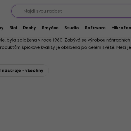
Sho
sy
Bicí
Dechy
Smyčce
Studio
Software
Mikrofo
, byla založena v roce 1960. Zabývá se výrobou náhradních dí
oduktům špičkové kvality je oblíbená po celém světě. Mezi je
 nástroje - všechny