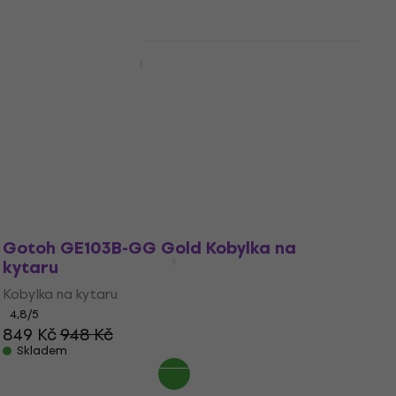
1 190 Kč
Skladem
Gotoh NBS-3 C Krytka pro kytaru
Doprava zdarma
Krytka pro kytaru
5
/5
289 Kč
Skladem
Gotoh GE103B-GG Gold Kobylka na
kytaru
Kobylka na kytaru
4,8
/5
849 Kč
948 Kč
Skladem