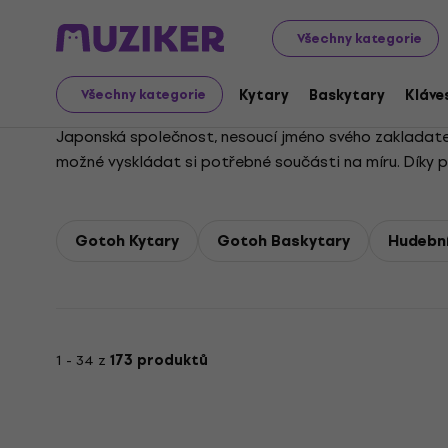
Gotoh
Všechny kategorie
Kytary
Baskytary
Kláve
Všechny kategorie
Japonská společnost, nesoucí jméno svého zakladatele
možné vyskládat si potřebné součásti na míru. Díky pr
například Yamaha, či Takamine.
Gotoh Kytary
Gotoh Baskytary
Hudební
1 - 34 z
173 produktů