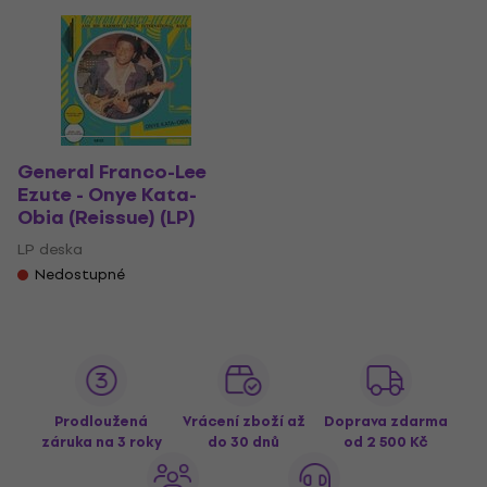
General Franco-Lee
Ezute - Onye Kata-
Obia (Reissue) (LP)
LP deska
Nedostupné
Prodloužená
Vrácení zboží až
Doprava zdarma
záruka na 3 roky
do 30 dnů
od 2 500 Kč