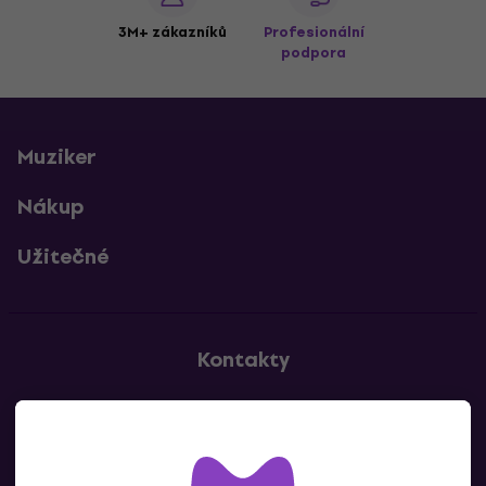
3M+ zákazníků
Profesionální
podpora
Muziker
Nákup
Užitečné
Kontakty
Kontaktuj nás