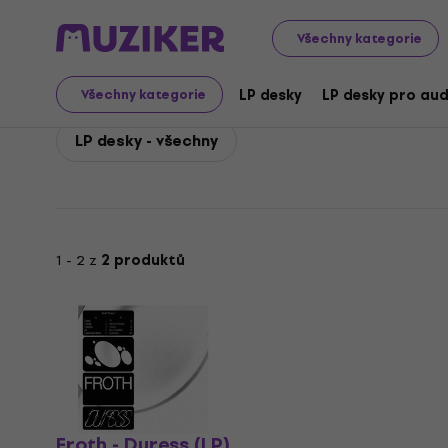
Froth
Froth LP desky
Všechny kategorie
Froth LP desky
LP desky
LP desky pro aud
Všechny kategorie
LP desky - všechny
1 - 2 z
2 produktů
Froth - Duress (LP)