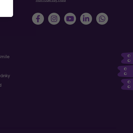
Smile
ránky
d