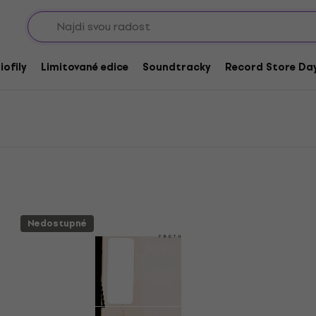
Sho
iofily
Limitované edice
Soundtracky
Record Store Day
Nedostupné