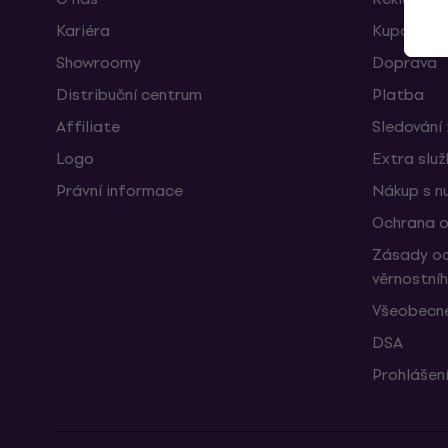
Kariéra
Kupóny
Showroomy
Doprava
Distribuční centrum
Platba
Affiliate
Sledování 
Logo
Extra slu
Právní informace
Nákup s n
Ochrana o
Zásady oc
věrnostní
Všeobecné
DSA
Prohlášení