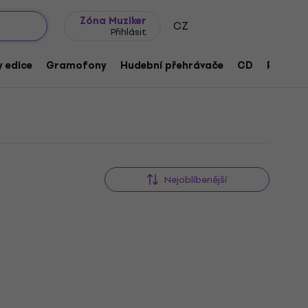
wroomy
Tipy na dárky
Často kladené otázky
Blog
Zóna Muziker
CZ
Přihlásit
 edice
Gramofony
Hudební přehrávače
CD
Přísluše
Nejoblíbenější