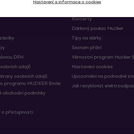
Nastavení a informace o cookies
Muziker Blog
Koncerty
Dárkový poukaz Muziker
zásilky
Tipy na dárky
žby
Seznam přání
ulovou DPH
Věrnostní program Muziker 
sobních údajů
Nastavení cookies
hrany osobních údajů
Upozornění na podvodné st
ho programu MUZIKER Smile
Jak recyklovat elektroodpa
 obchodní podmínky
 o přístupnosti