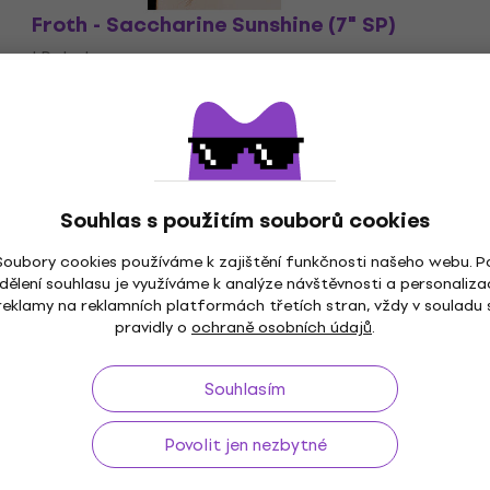
Froth - Saccharine Sunshine (7" SP)
LP deska
Nedostupné
Souhlas s použitím souborů cookies
Soubory cookies používáme k zajištění funkčnosti našeho webu. P
dělení souhlasu je využíváme k analýze návštěvnosti a personaliza
ž do 30 dnů
Doprava zdarma
od 2 500 Kč
3M+
reklamy na reklamních platformách třetích stran, vždy v souladu 
pravidly o
ochraně osobních údajů
.
Souhlasím
Užitečné
Povolit jen nezbytné
 a odstoupení od smlouvy
FAQ - Často kladené otázky