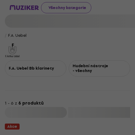
Všechny kategorie
F.A. Uebel
Hudební nástroje
F.A. Uebel Bb klarinety
- všechny
1 - 6 z
6 produktů
Filtrovat
Akce