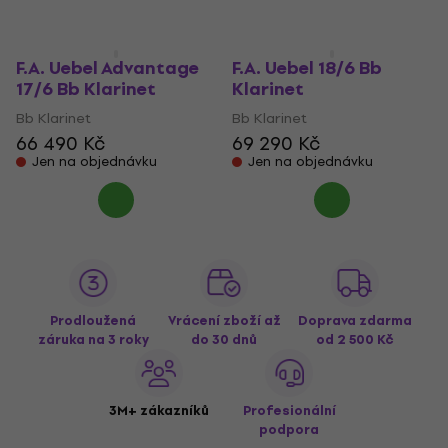
Jen na objednávku
Jen na objednávku
F.A. Uebel Advantage
F.A. Uebel 18/6 Bb
17/6 Bb Klarinet
Klarinet
Bb Klarinet
Bb Klarinet
66 490 Kč
69 290 Kč
Jen na objednávku
Jen na objednávku
Prodloužená
Vrácení zboží až
Doprava zdarma
záruka na 3 roky
do 30 dnů
od 2 500 Kč
3M+ zákazníků
Profesionální
podpora