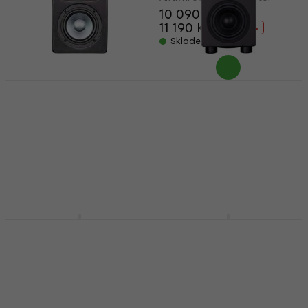
10 090 Kč
11 190 Kč
- 10 %
Skladem
Eve Audio EXO 25
Eve Audio TS107
Aktivní studiový
Studiový subwoofer
monitor 1 ks (Pouze
(Jako nové)
rozbaleno)
Studiový subwoofer
Aktivní studiový monitor
18 390 Kč
10 190 Kč
Skladem
11 190 Kč
- 9 %
Skladem
Eve Audio SC203
Eve Audio SC305
Aktivní studiový
Aktivní studiový
monitor 2 ks
monitor 1 ks
Aktivní studiový monitor
Aktivní studiový monitor
4,9
/5
5
/5
14 690 Kč
19 390 Kč