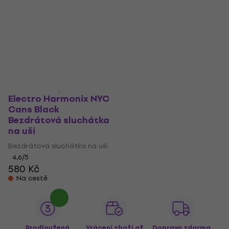
Electro Harmonix NYC
Cans Black
Bezdrátová sluchátka
na uši
Bezdrátová sluchátka na uši
4,6
/5
580 Kč
Na cestě
Prodloužená
Vrácení zboží až
Doprava zdarma