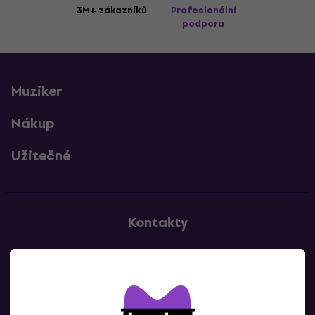
3M+ zákazníků
Profesionální
podpora
Muziker
Nákup
Užitečné
Kontakty
Kontaktuj nás