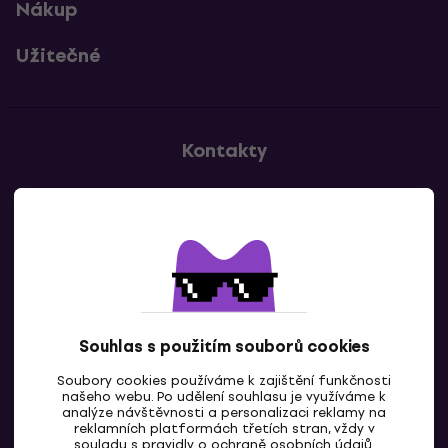
Nákup
Užitečné
Kontakty
Kontaktuj nás
Souhlas s použitím souborů cookies
Soubory cookies používáme k zajištění funkčnosti
CZ
našeho webu. Po udělení souhlasu je využíváme k
analýze návštěvnosti a personalizaci reklamy na
reklamních platformách třetích stran, vždy v
souladu s pravidly o
ochraně osobních údajů
.