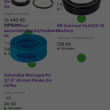
Center Lock 45 mm
1 536 Kč
Zadní kolo
Skladem
Zapletená kola
10 490 Kč
Skladem
SR Suntour
SR Suntour FAA323-10
Auron34/Aion34/Mobie45
Gufera
FKA121-12 Gufera
Tesnení / Příslušenství
Tesnení / Příslušenství
128 Kč
118 Kč
Skladem
Skladem
Schwalbe Rimtape PU
27,5" 45 mm Páska do
ráfku
Duše na kolo
5
/5
26 Kč
Skladem