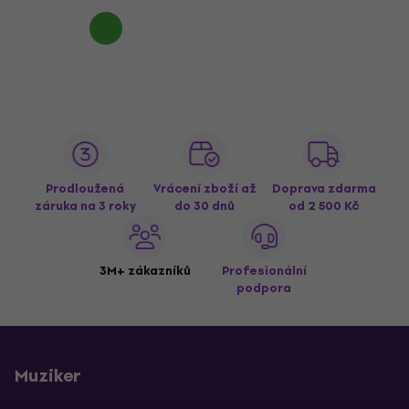
Prodloužená
Vrácení zboží až
Doprava zdarma
záruka na 3 roky
do 30 dnů
od 2 500 Kč
3M+ zákazníků
Profesionální
podpora
Muziker