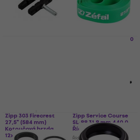
Longus Elips V-Brake
Zéfal Rimtape MTB 20
Black 60 mm Brzdové
mm Páska do ráfku
gumičky
Green
Brzdové gumičky
Duše na kolo
3,7
/5
4,5
/5
46 Kč
19 Kč
Skladem
Skladem
Zipp 303 Firecrest
Zipp Service Course
27,5" (584 mm)
SL-88 31,8 mm 440.0
Kotoučová brzda
Řídítka
12x142 Shimano HG
Řídítka