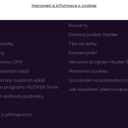
Nastavení a informace o cookies
 a odstoupení od smlouvy
FAQ - Často kladené otázky
Muziker Blog
Koncerty
Dárkový poukaz Muziker
zásilky
Tipy na dárky
žby
Seznam přání
ulovou DPH
Věrnostní program Muziker 
sobních údajů
Nastavení cookies
hrany osobních údajů
Upozornění na podvodné st
ho programu MUZIKER Smile
Jak recyklovat elektroodpa
 obchodní podmínky
 o přístupnosti