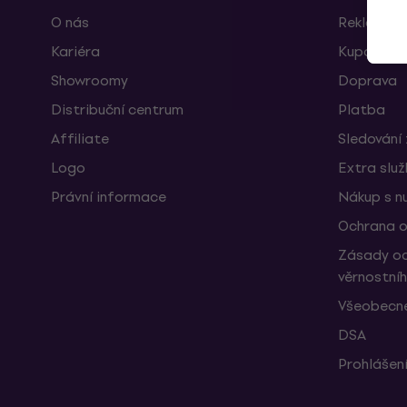
O nás
Reklamace
Kariéra
Kupóny
Showroomy
Doprava
Distribuční centrum
Platba
Affiliate
Sledování 
Logo
Extra slu
Právní informace
Nákup s n
Ochrana o
Zásady oc
věrnostní
Všeobecné
DSA
Prohlášení