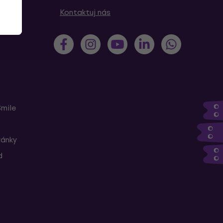
Kontaktuj nás
Smile
ránky
d