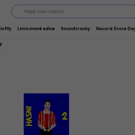
Sho
iofily
Limitované edice
Soundtracky
Record Store Day
y