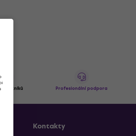
o
ci
 zákazníků
Profesionální podpora
s
Kontakty