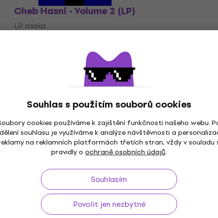
Cheb Hasni - Volume 2 (LP)
LP deska
914 Kč
Skladem
Souhlas s použitím souborů cookies
Soubory cookies používáme k zajištění funkčnosti našeho webu. P
dělení souhlasu je využíváme k analýze návštěvnosti a personaliza
ž do 30 dnů
Doprava zdarma
od 2 500 Kč
3M+
reklamy na reklamních platformách třetích stran, vždy v souladu 
pravidly o
ochraně osobních údajů
.
Souhlasím
Užitečné
Povolit jen nezbytné