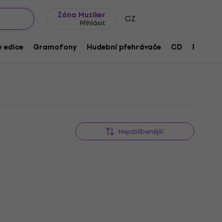
wroomy
Tipy na dárky
Často kladené otázky
Blog
Zóna Muziker
CZ
Přihlásit
 edice
Gramofony
Hudební přehrávače
CD
Přísluše
Nejoblíbenější