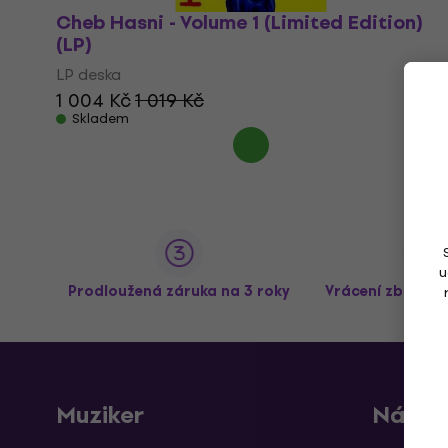
Cheb Hasni - Volume 1 (Limited Edition)
(LP)
LP deska
1 004 Kč
1 019 Kč
Skladem
u
Prodloužená záruka na 3 roky
Vrácení zboží a
Muziker
Nákup